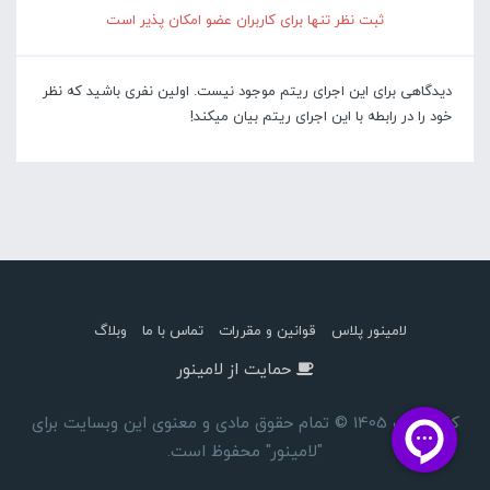
ثبت نظر تنها برای کاربران عضو امکان پذیر است
دیدگاهی برای این اجرای ریتم موجود نیست. اولین نفری باشید که نظر
خود را در رابطه با این اجرای ریتم بیان میکند!
لامینور پلاس
قوانین و مقررات
تماس با ما
وبلاگ
حمایت از لامینور
کپی رایت 1405 © تمام حقوق مادی و معنوی این وبسایت برای
"لامینور" محفوظ است.