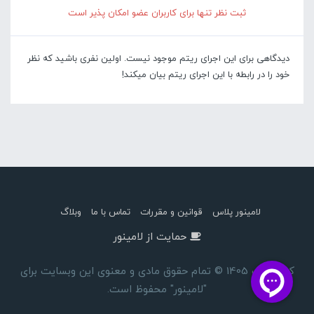
ثبت نظر تنها برای کاربران عضو امکان پذیر است
دیدگاهی برای این اجرای ریتم موجود نیست. اولین نفری باشید که نظر
خود را در رابطه با این اجرای ریتم بیان میکند!
لامینور پلاس
قوانین و مقررات
تماس با ما
وبلاگ
حمایت از لامینور
کپی رایت 1405 © تمام حقوق مادی و معنوی این وبسایت برای
"لامینور" محفوظ است.