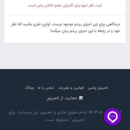
ثبت نظر تنها برای کاربران عضو امکان پذیر است
دیدگاهی برای این اجرای ریتم موجود نیست. اولین نفری باشید که نظر
خود را در رابطه با این اجرای ریتم بیان میکند!
لامینور پلاس
قوانین و مقررات
تماس با ما
وبلاگ
حمایت از لامینور
کپی رایت 1405 © تمام حقوق مادی و معنوی این وبسایت برای
"لامینور" محفوظ است.