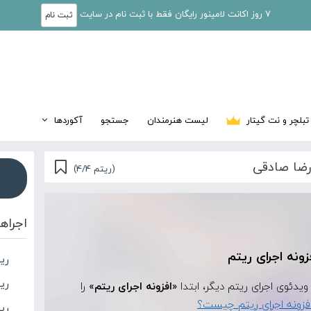
7 روز اکانت لامینور رایگان فقط با ثبت نام در سایت
ثبت نام
تبلچر و نت گیتار
لیست هنرمندان
جستجو
آکوردها
رضا صادقی
(ریتم 4/4)
اجراه
زونه اجرای ریتم
ری
ریت
«افزونه اجرای ریتم»
را
فزونه اجرای ریتم چیست؟
ری