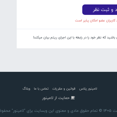
د و ثبت نظر
 کاربران عضو امکان پذیر است
شید که نظر خود را در رابطه با این اجرای ریتم بیان میکند!
لامینور پلاس
قوانین و مقررات
تماس با ما
وبلاگ
حمایت از لامینور
ای "لامینور" محفوظ است.