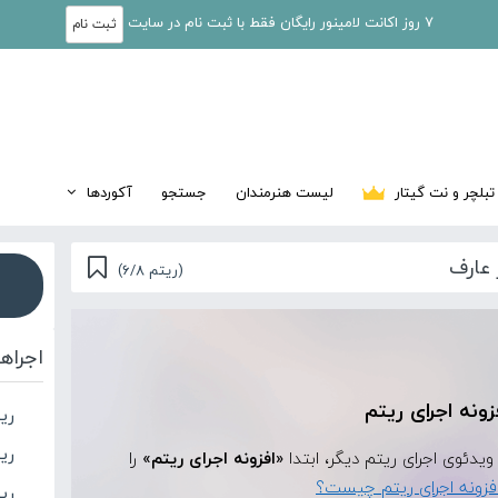
7 روز اکانت لامینور رایگان فقط با ثبت نام در سایت
ثبت نام
تبلچر و نت گیتار
لیست هنرمندان
جستجو
آکوردها
 عارف
(ریتم 6/8)
اجراه
زونه اجرای ریتم
ری
ری
«افزونه اجرای ریتم»
را
فزونه اجرای ریتم چیست؟
ری