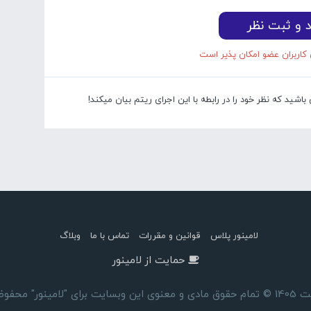
د و ثبت نظر
 کاربران عضو امکان پذیر است
شید که نظر خود را در رابطه با این اجرای ریتم بیان میکند!
لامینور پلاس
قوانین و مقررات
تماس با ما
وبلاگ
حمایت از لامینور
ای "لامینور" محفوظ است.