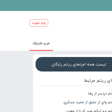
وارد شوید
خرید اشتراک
لیست همه اجراهای ریتم رایگان
ای ریتم مرتبط:
م دردسر از رها
تم وای از عشق از حمید عسکری
تم نرو (یکم صبر کن) از معین