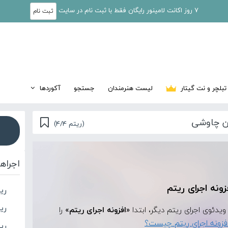
7 روز اکانت لامینور رایگان فقط با ثبت نام در سایت
ثبت نام
تبلچر و نت گیتار
لیست هنرمندان
جستجو
آکوردها
سن چاوشی
(ریتم 4/4)
اجراه
زونه اجرای ریتم
ریت
ری
«افزونه اجرای ریتم»
را
فزونه اجرای ریتم چیست؟
ری