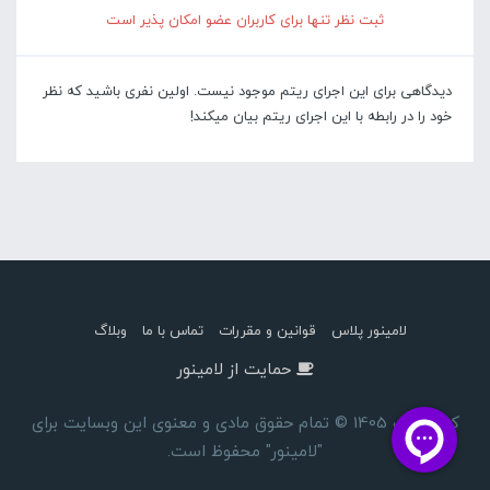
ثبت نظر تنها برای کاربران عضو امکان پذیر است
دیدگاهی برای این اجرای ریتم موجود نیست. اولین نفری باشید که نظر
خود را در رابطه با این اجرای ریتم بیان میکند!
لامینور پلاس
قوانین و مقررات
تماس با ما
وبلاگ
حمایت از لامینور
کپی رایت 1405 © تمام حقوق مادی و معنوی این وبسایت برای
"لامینور" محفوظ است.