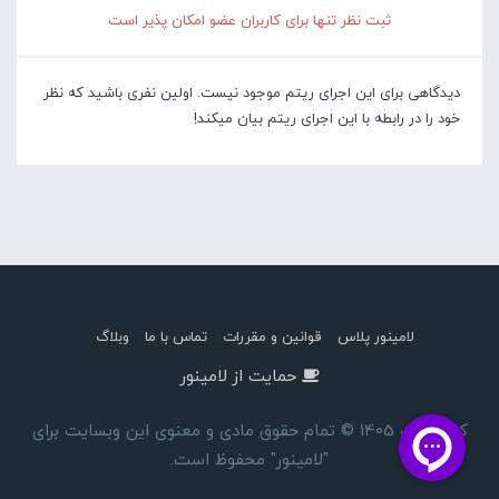
ثبت نظر تنها برای کاربران عضو امکان پذیر است
دیدگاهی برای این اجرای ریتم موجود نیست. اولین نفری باشید که نظر
خود را در رابطه با این اجرای ریتم بیان میکند!
لامینور پلاس
قوانین و مقررات
تماس با ما
وبلاگ
حمایت از لامینور
کپی رایت 1405 © تمام حقوق مادی و معنوی این وبسایت برای
"لامینور" محفوظ است.