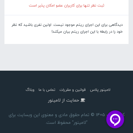
ثبت نظر تنها برای کاربران عضو امکان پذیر است
دیدگاهی برای این اجرای ریتم موجود نیست. اولین نفری باشید که نظر
خود را در رابطه با این اجرای ریتم بیان میکند!
لامینور پلاس
قوانین و مقررات
تماس با ما
وبلاگ
حمایت از لامینور
کپی رایت 1405 © تمام حقوق مادی و معنوی این وبسایت برای
"لامینور" محفوظ است.