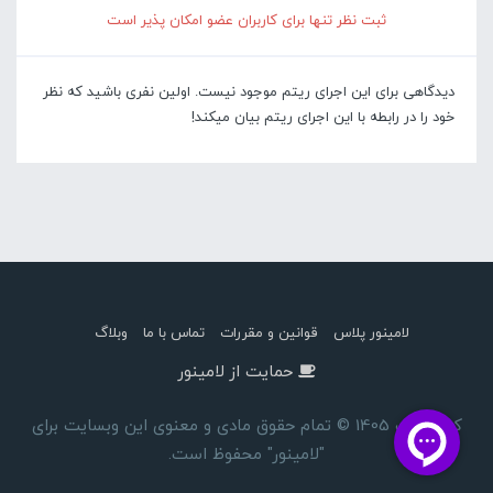
ثبت نظر تنها برای کاربران عضو امکان پذیر است
دیدگاهی برای این اجرای ریتم موجود نیست. اولین نفری باشید که نظر
خود را در رابطه با این اجرای ریتم بیان میکند!
لامینور پلاس
قوانین و مقررات
تماس با ما
وبلاگ
حمایت از لامینور
کپی رایت 1405 © تمام حقوق مادی و معنوی این وبسایت برای
"لامینور" محفوظ است.