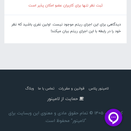
ثبت نظر تنها برای کاربران عضو امکان پذیر است
دیدگاهی برای این اجرای ریتم موجود نیست. اولین نفری باشید که نظر
خود را در رابطه با این اجرای ریتم بیان میکند!
لامینور پلاس
قوانین و مقررات
تماس با ما
وبلاگ
حمایت از لامینور
کپی رایت 1405 © تمام حقوق مادی و معنوی این وبسایت برای
"لامینور" محفوظ است.