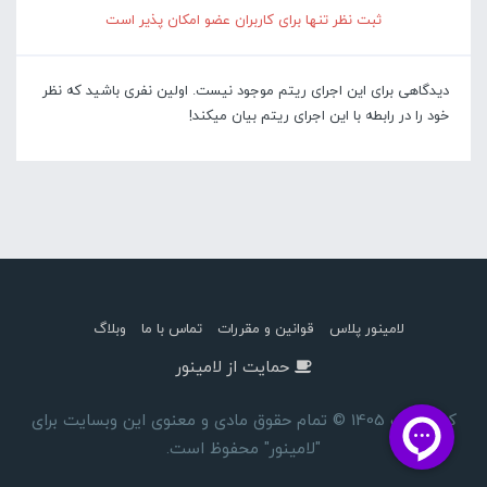
ثبت نظر تنها برای کاربران عضو امکان پذیر است
دیدگاهی برای این اجرای ریتم موجود نیست. اولین نفری باشید که نظر
خود را در رابطه با این اجرای ریتم بیان میکند!
لامینور پلاس
قوانین و مقررات
تماس با ما
وبلاگ
حمایت از لامینور
کپی رایت 1405 © تمام حقوق مادی و معنوی این وبسایت برای
"لامینور" محفوظ است.