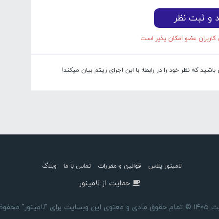
د و ثبت نظر
 کاربران عضو امکان پذیر است
شید که نظر خود را در رابطه با این اجرای ریتم بیان میکند!
لامینور پلاس
قوانین و مقررات
تماس با ما
وبلاگ
حمایت از لامینور
ای "لامینور" محفوظ است.