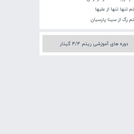
م تنها تنها از علیها
تم رگ از سینا پارسیان
دوره های آموزشی ریتم 4/4 گیتار