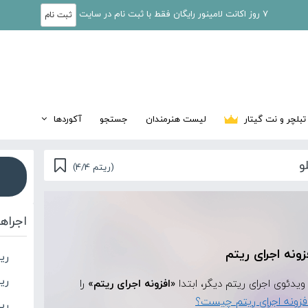
7 روز اکانت لامینور رایگان فقط با ثبت نام در سایت
ثبت نام
تبلچر و نت گیتار
لیست هنرمندان
جستجو
آکوردها
و
(ریتم 4/4)
اجراه
زونه اجرای ریتم
ری
ری
«افزونه اجرای ریتم»
را
فزونه اجرای ریتم چیست؟
ری