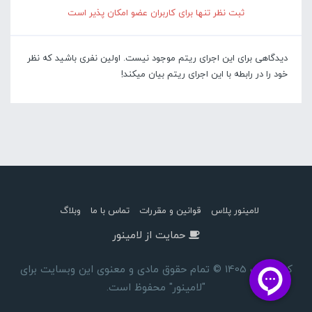
ثبت نظر تنها برای کاربران عضو امکان پذیر است
دیدگاهی برای این اجرای ریتم موجود نیست. اولین نفری باشید که نظر
خود را در رابطه با این اجرای ریتم بیان میکند!
لامینور پلاس
قوانین و مقررات
تماس با ما
وبلاگ
حمایت از لامینور
کپی رایت 1405 © تمام حقوق مادی و معنوی این وبسایت برای
"لامینور" محفوظ است.