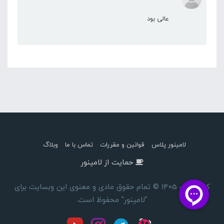
عالی بود
لامینور پلاس
قوانین و مقررات
تماس با ما
وبلاگ
حمایت از لامینور
کپی رایت 1405 © تمام حقوق مادی و معنوی این وبسایت برای
"لامینور" محفوظ است.