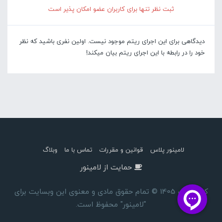
ثبت نظر تنها برای کاربران عضو امکان پذیر است
دیدگاهی برای این اجرای ریتم موجود نیست. اولین نفری باشید که نظر
خود را در رابطه با این اجرای ریتم بیان میکند!
لامینور پلاس
قوانین و مقررات
تماس با ما
وبلاگ
حمایت از لامینور
کپی رایت 1405 © تمام حقوق مادی و معنوی این وبسایت برای
"لامینور" محفوظ است.