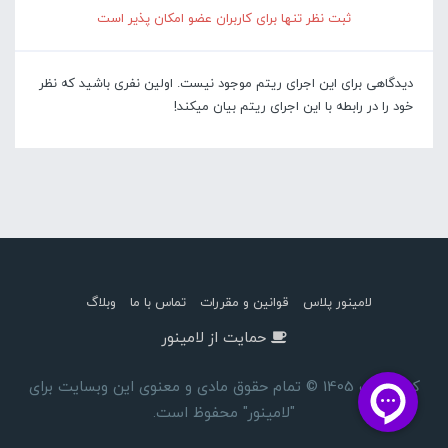
ثبت نظر تنها برای کاربران عضو امکان پذیر است
دیدگاهی برای این اجرای ریتم موجود نیست. اولین نفری باشید که نظر
خود را در رابطه با این اجرای ریتم بیان میکند!
لامینور پلاس
قوانین و مقررات
تماس با ما
وبلاگ
حمایت از لامینور
کپی رایت 1405 © تمام حقوق مادی و معنوی این وبسایت برای
"لامینور" محفوظ است.