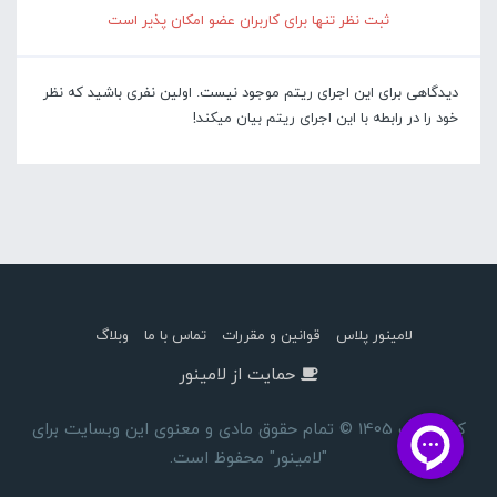
ثبت نظر تنها برای کاربران عضو امکان پذیر است
دیدگاهی برای این اجرای ریتم موجود نیست. اولین نفری باشید که نظر
خود را در رابطه با این اجرای ریتم بیان میکند!
لامینور پلاس
قوانین و مقررات
تماس با ما
وبلاگ
حمایت از لامینور
کپی رایت 1405 © تمام حقوق مادی و معنوی این وبسایت برای
"لامینور" محفوظ است.