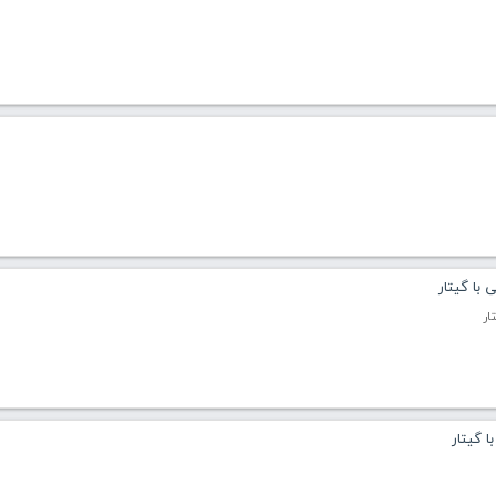
با گیتار
ار
 گیتار