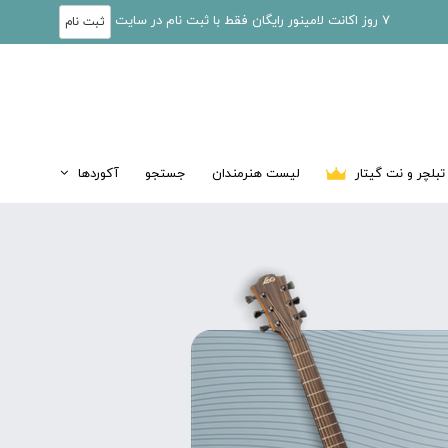
7 روز اکانت لامینور رایگان فقط با ثبت نام در سایت
ثبت نام
تبلچر و نت گیتار
لیست هنرمندان
جستجو
آکوردها