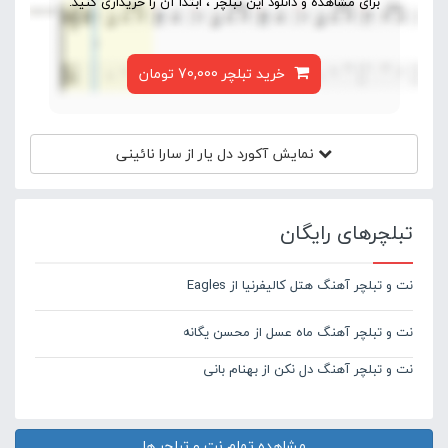
برای مشاهده و دانلود این تبلچر ، ابتدا آن را خریداری کنید.
خرید تبلچر 70,000 تومان
نمایش آکورد
دل یار از سارا نائینی
تبلچرهای رایگان
نت و تبلچر آهنگ هتل کالیفرنیا از Eagles
نت و تبلچر آهنگ ماه عسل از محسن یگانه
نت و تبلچر آهنگ دل نکن از بهنام بانی
مشاهده تمام نت و تبلچر ها