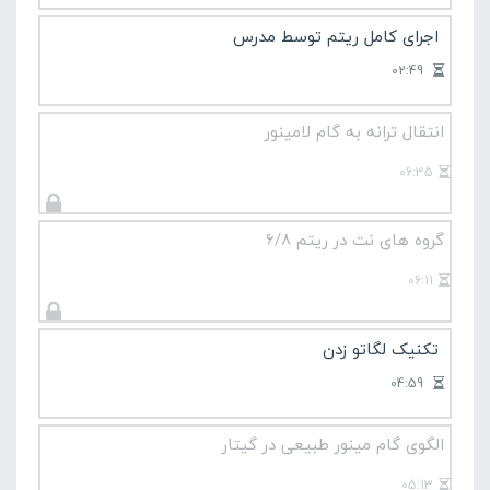
اجرای کامل ریتم توسط مدرس
02:49
انتقال ترانه به گام لامینور
06:35
گروه های نت در ریتم 6/8
06:11
تکنیک لگاتو زدن
04:59
الگوی گام مینور طبیعی در گیتار
05:13