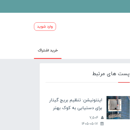
وارد شوید
خرید اشتراک
پست های مرتبط
اینتونیشن: تنظیم بریج گیتار
برای دستیابی به کوک بهتر
7,504
1405-05-17