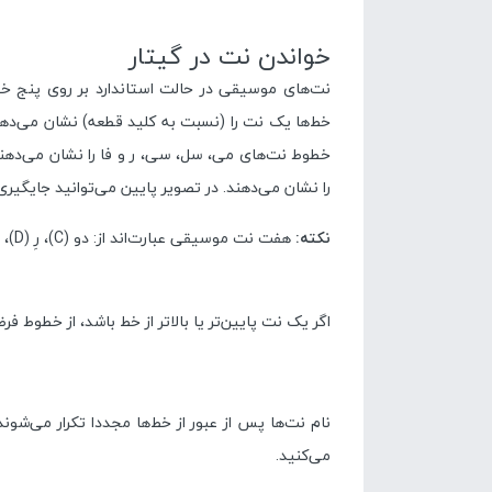
خواندن نت در گیتار
نت‌های موسیقی در حالت استاندارد بر روی پنج 
خط‌ها یک نت را (نسبت به کلید قطعه) نشان می‌دهد.
خطوط نت‌های می، سل، سی، ر و فا را نشان می‌دهند 
را نشان می‌دهند. در تصویر پایین می‌توانید جایگیری
نکته:
هفت نت موسیقی عبارت‌اند از: دو (C)، رِ (D)، می (E)، فا (F)، سل (G)، لا (A)، سی (B)
اگر یک نت پایین‌تر یا بالاتر از خط باشد، از خطوط ف
نام نت‌ها پس از عبور از خط‌ها مجددا تکرار می‌شوند
می‌کنید.