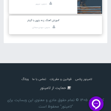
مدرس: سپهر
آموزش آهنگ زده بارون با گیتار
مدرس: مهدی صفاتی
لامینور پلاس
قوانین و مقررات
تماس با ما
وبلاگ
حمایت از لامینور
کپی رایت 1405 © تمام حقوق مادی و معنوی این وبسایت برای
"لامینور" محفوظ است.