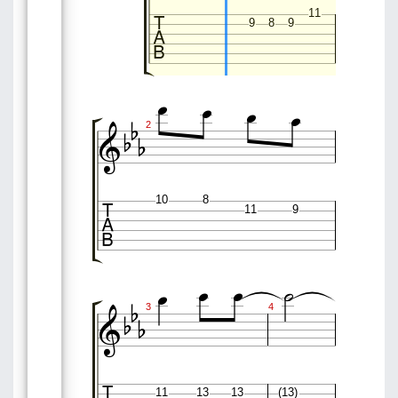

11
9
8
9








2

10
8
11
9








3
4
11
13
13
(13)