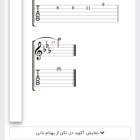

8
8
9
11





17

(8)
نمایش آکورد
دل نکن از بهنام بانی