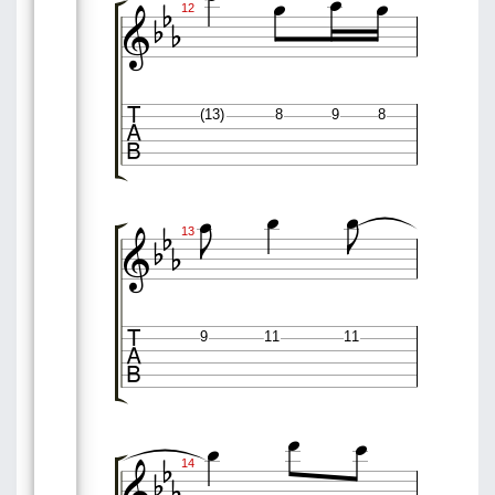







12

(13)
8
9
8









13

9
11
11





14