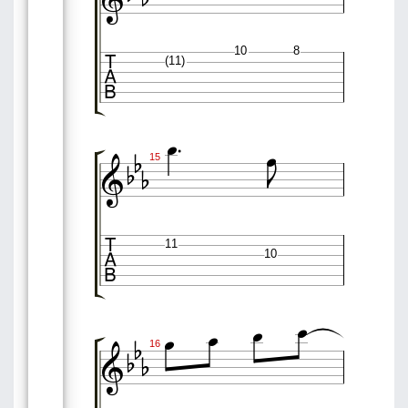



10
8
(11)







15

11
10








16