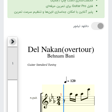
انگشت‌گذاری دست چپ (جدید)
فایل Guitar Pro برای تمرین حرفه‌ای
پلیر آنلاین با امکان جداسازی لاین‌ها و تنظیم سرعت تمرین
دانلود تبلچر
Del Nakan(overtour)
Nylon Guitar
Behnam Bani
مشاهده لاین
1
Guitar Standard Tuning
بی صدا
تکی




= 120








1
n.guit.