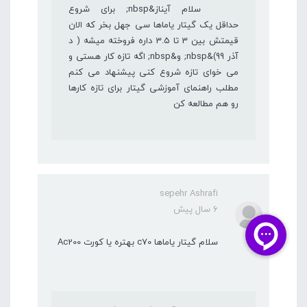
سلام آیناز&nbsp; برای شروع
حداقل یک گیتار یاماها سی جهل بخر که الان
قیمتش بین 3 تا 3.5 داره فروخته میشه ( د
آذر 99)&nbsp; و&nbsp; اگه تازه کار هستی و
می خوای تازه شروع کنی پیشنهاد می کنم
مطلب راهنمای آموزشی گیتار برای تازه کارها
رو هم مطالعه کن
sepehr Ashrafi
6 سال پیش
سلام گیتار یاماها c70 بهتره یا کورت Ac200