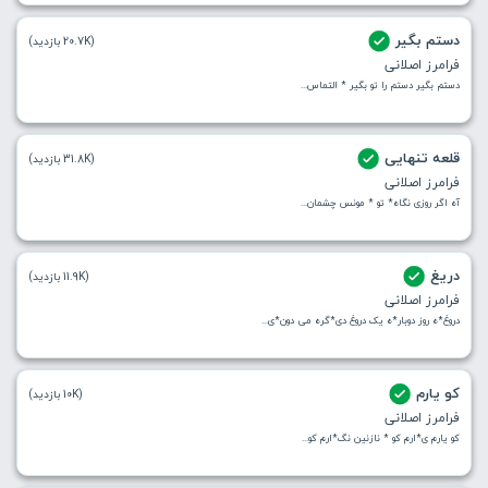
دستم بگیر
(20.7K بازدید)
فرامرز اصلانی
دستم بگیر دستم را تو بگیر * التماس...
قلعه تنهایی
(31.8K بازدید)
فرامرز اصلانی
آه اگر روزی نگاه* تو * مونس چشمان...
دریغ
(11.9K بازدید)
فرامرز اصلانی
دروغ*ه روز دوبار*ه یک دروغ دی*گره می دون*ی...
کو یارم
(10K بازدید)
فرامرز اصلانی
کو یارم ی*ارم کو * نازنین نگ*ارم کو...