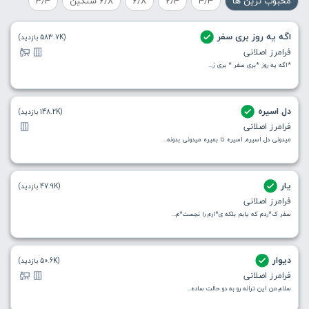
محبوب ترین ها
4/4
2/4
6/8
6/8 سنگین
3/4
اگه یه روز بری سفر
(583.7K بازدید)
فرامرز اصلانی
*اگه یه روز *بری سفر * بری ز...
دل اسیره
(148.2K بازدید)
فرامرز اصلانی
میدونی دل اسیره, اسیره تا بمیره میدونی بدونه...
یار
(47.9K بازدید)
فرامرز اصلانی
سفر ک*ردم که یابم بلکه ی*ارم را نجست*م...
دیوار
(50.6K بازدید)
فرامرز اصلانی
سلام.من این ترانه رو به دو حالت ساده...