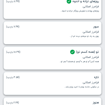
روزهای ترانه و اندوه
(8.3K بازدید)
فرامرز اصلانی
روزهای بهانه و تشویش روزگار ترانه و اندوه...
عبور
(7.4K بازدید)
فرامرز اصلانی
چون به ياد تو ميفتم ديده ام از...
تو (همه کسم تو)
(18.3K بازدید)
فرامرز اصلانی
همه کس*م تو هر ه*وسم تو همنف*سم تو...
تازه
(3.5K بازدید)
فرامرز اصلانی
در سکوتی مانده بودم نا امید روزم بلند...
هنوز
(2.2K بازدید)