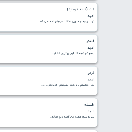
بُت (تولد دوباره)
امید
تولد دوباره مو مدیون عشقت میدونم احساسی که...
قلندر
امید
باورم کم کرده اند این بهترین اما تو...
قرمز
امید
نمی خواستم برم رفتم پشیمونم اگه رفتم دارم...
خسته
امید
بی تو شبها همدم من گوشه دنج اطاقه...