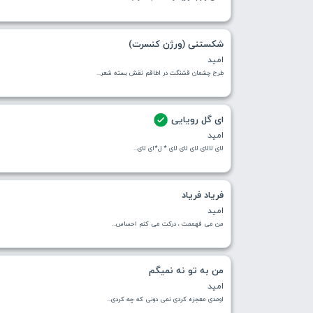
شکستنی (ورژن کنسرت)
امید
طرح چشمان قشنگت در اطاقم نقش بسته شعر...
ای گل رویایی
امید
لای لالای لای لای لای * ل*ای لای...
فریاد فریاد
امید
من می فهممت ، درکت می کنم احساس...
من به تو نه نمیگم
امید
اومدی معجزه كردی نمی دونی كه چه كردی...