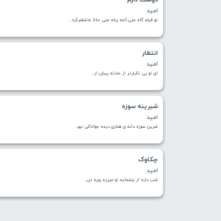
امید
تو قبله گاه منی،آخه پناه منی حالا عاشقم،آره...
انتظار
امید
ای تو بی تکرارتر از حادثه بیش از...
شیرینه سوزه
امید
شرین سوزه دانه ی هناری دیده جواناکی نیو...
چکاوک
امید
شب داره از چشمایه تو میرزه رویه تن...