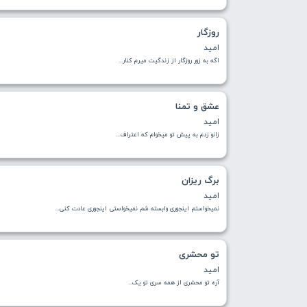
روزگار
امید
اگه به زور روزگار از زندگيت ميرم كنار...
عشق و تمنا
امید
زانو زدم به پیش تو میخوام که اعتراف...
برگ ریزان
امید
نمیخواستم اینجوری وابسته شم نمیخواستی اینجوری عادت کنی...
تو محشری
امید
آره تو محشری از همه سری تو یک...