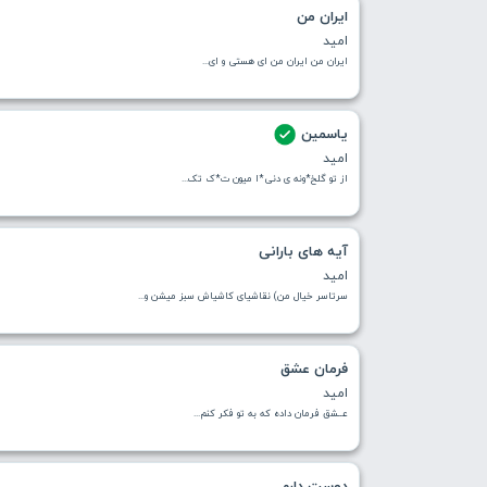
ایران من
امید
ایران من ایران من ای هستی و ای...
یاسمین
امید
از تو گلخ*ونه ی دنی*ا میون ت*ک تک...
آیه های بارانی
امید
سرتاسر خیال من) نقاشیای کاشیاش سبز میشن و...
فرمان عشق
امید
عــشق فرمان داده که به تو فکر کنم...
دوست دارم