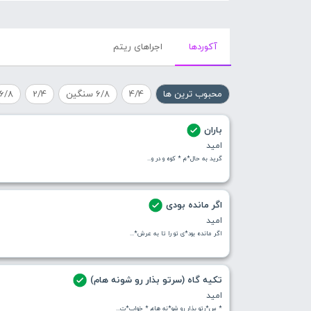
آکورد‌ها
اجراهای ریتم
محبوب ترین ها
4/4
6/8 سنگین
2/4
6/8
باران
امید
گرید به حال*م * کوه و در و...
اگر مانده بودی
امید
اگر مانده بود*ی تو را تا به عرش*...
تکیه گاه (سرتو بذار رو شونه هام)
امید
* س*رتو بذار رو شو*نه هام * خواب*ت...