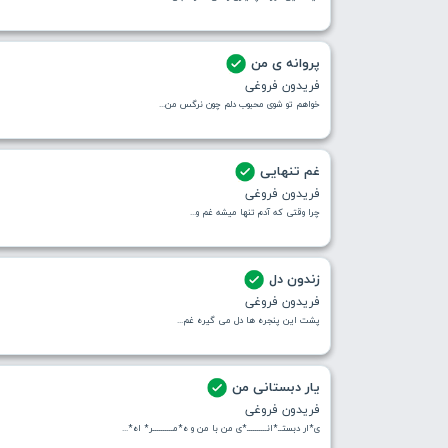
پروانه ی من
فریدون فروغی
خواهم تو شوی محبوب دلم چون نرگس من...
غم تنهایی
فریدون فروغی
چرا وقتی که آدم تنها میشه غم و...
زندون دل
فریدون فروغی
پشت این پنجره ها دل می گیره غم...
یار دبستانی من
فریدون فروغی
ی*ار دبستــ*انــــــــــ*ی من با من و ه*مــــــــــر* اه*...