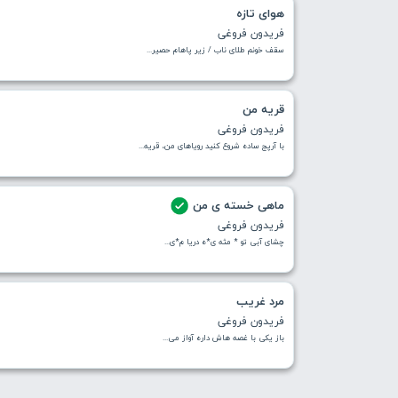
هوای تازه
فریدون فروغی
سقف خونم طلای ناب / زیر پاهام حصیر...
قریه من
فریدون فروغی
با آرپج ساده شروع کنید رویاهای من، قریه...
ماهی خسته ی من
فریدون فروغی
چشای آبی تو * مثه ی*ه دریا م*ی...
مرد غریب
فریدون فروغی
باز یکی با غصه هاش داره آواز می...