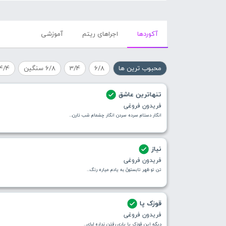
آکورد‌ها
اجراهای ریتم
آموزشی
محبوب ترین ها
6/8
3/4
6/8 سنگین
4/4
تنهاترین عاشق
فریدون فروغی
انگار دستام سرده سردن انگار چشمام شب تارن...
نیاز
فریدون فروغی
تن تو ظهر تابستونُ به یادم میاره رنگ...
قوزک پا
فریدون فروغی
دیگه این قوزک پا یاری رفتن نداره لبای...