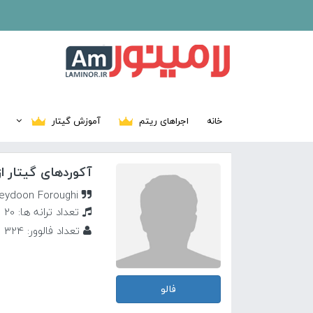
خانه
اجراهای ریتم
آموزش گیتار
آکوردهای گیتار ا
Fereydoon Foroughi
تعداد ترانه ها: 20
تعداد فالوور: 324 نفر
فالو