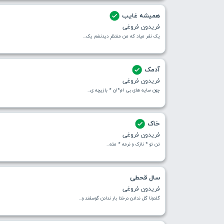
همیشه غایب
فریدون فروغی
یک نفر میاد که من منتظرِ دیدنشم یک...
آدمک
فریدون فروغی
چون سایه های بی ام*ان * بازیچه ی...
خاک
فریدون فروغی
تن تو * نازک و نرمه * مثه...
سال قحطی
فریدون فروغی
گلدونا گل ندادن درختا بار ندادن گوسفند و...