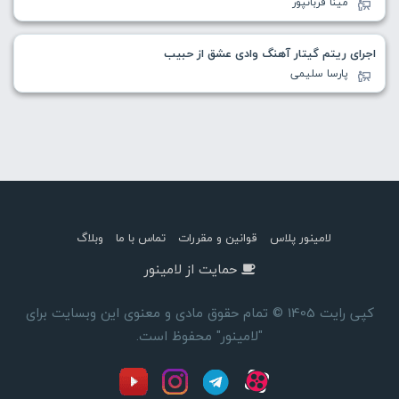
مینا قربانپور
اجرای ریتم گیتار آهنگ وادی عشق از حبیب
پارسا سلیمی
لامینور پلاس
قوانین و مقررات
تماس با ما
وبلاگ
حمایت از لامینور
کپی رایت 1405 © تمام حقوق مادی و معنوی این وبسایت برای
"لامینور" محفوظ است.