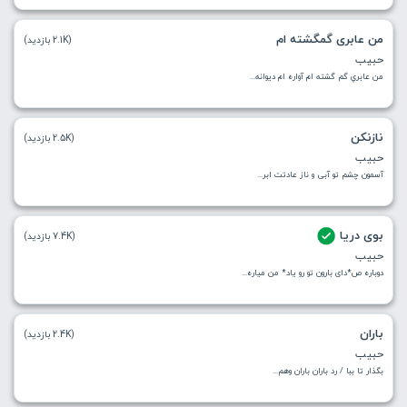
من عابری گمگشته ام
(2.1K بازدید)
حبیب
من عابري گم گشته ام آواره ام ديوانه...
نازنکن
(2.5K بازدید)
حبیب
آسمون چشم تو آبی و ناز عادتت ابر...
بوی دریا
(7.4K بازدید)
حبیب
دوباره ص*دای بارون تو رو یاد* من میاره...
باران
(2.4K بازدید)
حبیب
بگذار تا ببا / رد باران باران وهم...