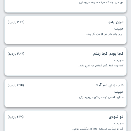
من می دونم که حرفات دروغه فریبه اون...
ایران بانو
(3.7K بازدید)
حبیب
ايران بانو مادر من از من اگر چه...
کجا بودم کجا رفتم
(3.9K بازدید)
حبیب
کجا بودم کجا رفتم کجايم من نمي دانم...
شب های غم آباد
(2.7K بازدید)
حبیب
صدای ناله من تو صحن کوچه پیچید یکی...
تو نبودی
(2.2K بازدید)
حبیب
قدر تو بیش‌تر می‌دونم حالا که برگشتی خونم...