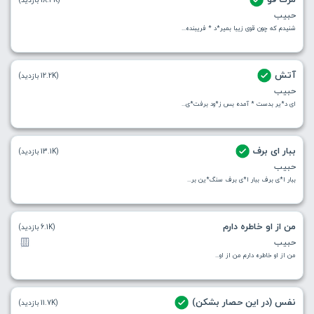
حبیب
شنیدم که چون قوی زیبا بمیر*د * فریبنده...
آتش
(12.2K بازدید)
حبیب
ای د*یر بدست * آمده بس ز*ود برفت*ی...
ببار ای برف
(13.1K بازدید)
حبیب
ببار ا*ی برف ببار ا*ی برف سنگ*ین بر...
من از او خاطره دارم
(6.1K بازدید)
حبیب
من از او خاطره دارم من از او...
نفس (در این حصار بشکن)
(11.7K بازدید)