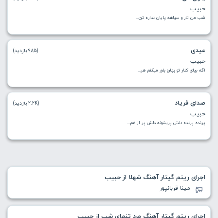
حبیب
شب من تار و سیاهه پایان نداره تن...
عیدی
(985 بازدید)
حبیب
اگه بیای کنار تو بهارو باور میکنم هر...
صدای فریاد
(2.2K بازدید)
حبیب
پرنده پرنده دلش پریشونه دلش پر از غم...
اجرای ریتم گیتار آهنگ شهلا از حبیب
مینا قربانپور
اجرای ریتم گیتار آهنگ مرد تنهای شب از حبیب