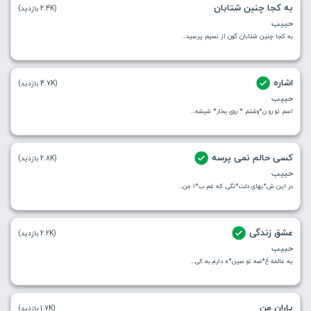
به کجا چنین شتابان
(2.4K بازدید)
حبیب
به کجا چنین شتابان گون از نسیم پرسید...
اشاره
(4.7K بازدید)
حبیب
اسم تو رو ن*وشتم * روی بخار* شیشه...
کسی حالم نمی پرسه
(2.8K بازدید)
حبیب
در این ش*بهای دلت*نگی که غم ب*ا من...
عشق زندگی
(2.2K بازدید)
حبیب
یه عالمه غ*صه تو سین*ه دارم به کی...
یاران من
(1.7K بازدید)