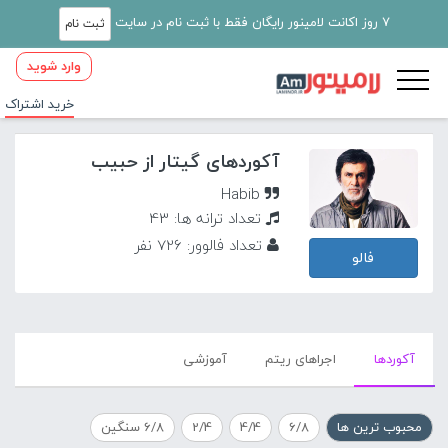
7 روز اکانت لامینور رایگان فقط با ثبت نام در سایت
ثبت نام
وارد شوید
خرید اشتراک
آکوردهای گیتار از حبیب
Habib
تعداد ترانه ها: 43
تعداد فالوور: 726 نفر
فالو
آکورد‌ها
اجراهای ریتم
آموزشی
محبوب ترین ها
6/8
4/4
2/4
6/8 سنگین