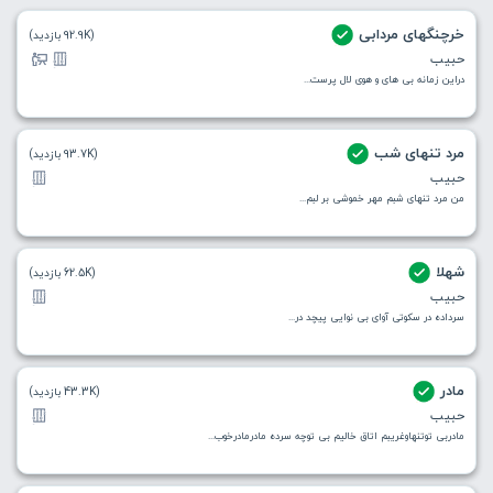
خرچنگهای مردابی
(92.9K بازدید)
حبیب
دراین زمانه بی های و هوی لال پرست...
مرد تنهای شب
(93.7K بازدید)
حبیب
من مرد تنهای شبم مهر خموشی بر لبم...
شهلا
(62.5K بازدید)
حبیب
سرداده در سکوتی آوای بی نوایی پیچد در...
مادر
(43.3K بازدید)
حبیب
مادربی توتنهاوغریبم اتاق خالیم بی توچه سرده مادرمادرخوب...