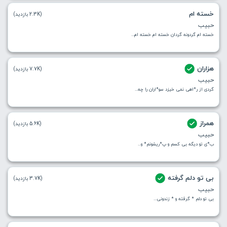
خسته ام
(2.3K بازدید)
حبیب
خسته ام گردونه گردان خسته ام خسته ام...
هزاران
(7.7K بازدید)
حبیب
گردی از ر*اهی نمی خیزد سو*اران را چه...
همراز
(5.6K بازدید)
حبیب
ب*ی تو دیگه بی کسم و پ*ریشونم* و...
بی تو دلم گرفته
(3.7K بازدید)
حبیب
بی تو دلم * گرفته و * زندونی...