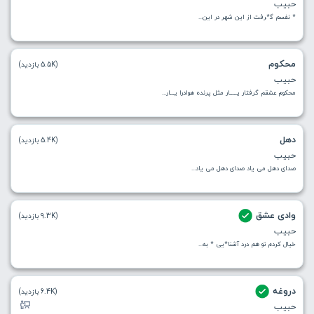
حبیب
* ﻧﻔﺴﻢ ﮔ*ﺮﻓﺖ از اﻳﻦ ﺷﻬﺮ در اﻳﻦ...
محکوم
(5.5K بازدید)
حبیب
محکوم عشقم گرفتار یـــــار مثل پرنده هوادرا یـــار...
دهل
(5.4K بازدید)
حبیب
صدای دهل می یاد صدای دهل می یاد...
وادی عشق
(9.3K بازدید)
حبیب
خیال کردم تو هم درد آشنا*یی * به...
دروغه
(6.4K بازدید)
حبیب