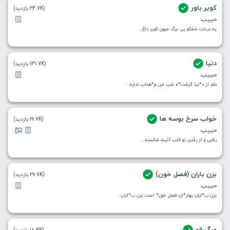
کویر باور
(24.7K بازدید)
حبیب
یه درخت خشکو بی برگ میون کویر داغ...
دنیا
(131.7K بازدید)
حبیب
دلم از د*نیا گرفت*ه شب من م*هتاب نداره...
خواب سرخ بوسه ها
(19.7K بازدید)
حبیب
رفتی و از رفتن تو قلب آئینه شکسته...
بزن باران (فصل خون)
(29.7K بازدید)
حبیب
بزن ب*اران بهار*ان فصل خون* است بزن ب*اران...
مرگ قو
(18.4K بازدید)