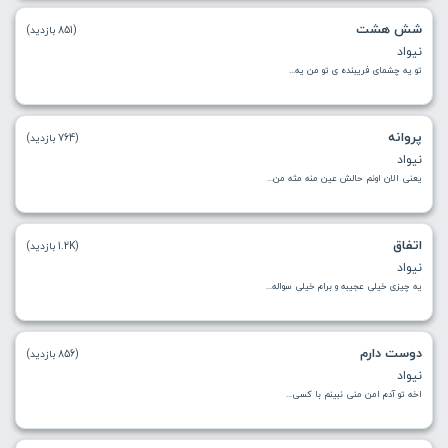
شش هشت
(851 بازدید)
نیواد
تو یه چشمای فریبنده ی تو من یه...
پروانه
(764 بازدید)
نیواد
یعنی الان اونم حالش عین منه مثه من...
اتفاق
(1.2K بازدید)
نیواد
یه چیزی خیلی عجیبه و برام خیلی سواله...
دوست دارم
(856 بازدید)
نیواد
اخه تو آدم امن منی نبینم با کسی...