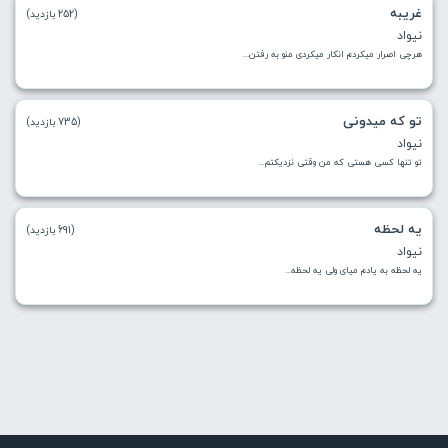
غریبه
(252 بازدید)
نیواد
ﻫﺮﭼﻰ اﺻﺮار ﻣﻴﻜﺮدم اﻧﻜﺎر ﻣﻴﻜﺮدی ﻣﻨﻮ ﺑﻪ رﻓﺘﻦ...
تو که میدونی
(735 بازدید)
نیواد
ﺗﻮ ﺗﻨﻬﺎ ﻛﺴﻰ ﻫﺴﺘﻰ ﻛﻪ ﻣﻦ وﻗﺘﻰ ﻧﺰدﻳﻜﺘﻢ...
یه لحظه
(691 بازدید)
نیواد
یه لحظه به یادم میای ولی یه لحظه...