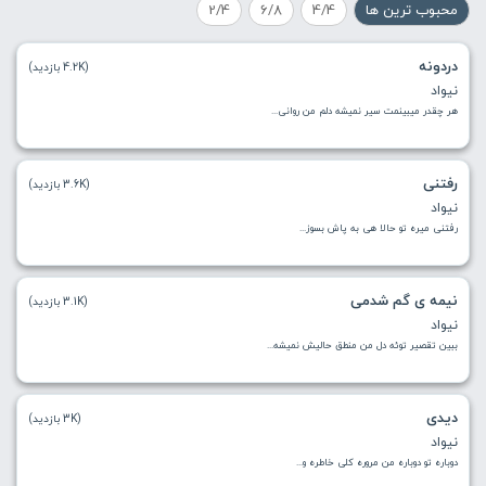
محبوب ترین ها
4/4
6/8
2/4
دردونه
(4.2K بازدید)
نیواد
هر چقدر میبینمت سیر نمیشه دلم من روانی...
رفتنی
(3.6K بازدید)
نیواد
رفتنی میره تو حالا هی به پاش بسوز...
نیمه ی گم شدمی
(3.1K بازدید)
نیواد
ببین تقصیر توئه دل من منطق حالیش نمیشه...
دیدی
(3K بازدید)
نیواد
دوباره تو دوباره من مروره کلی خاطره و...