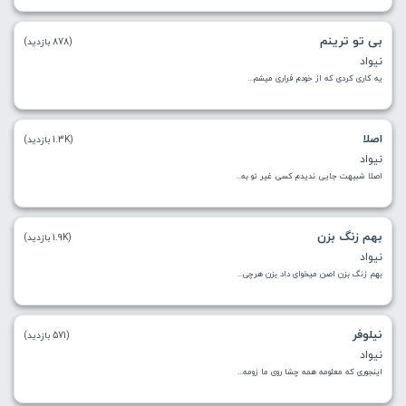
بی تو ترینم
(878 بازدید)
نیواد
یه کاری کردی که از خودم فراری میشم...
اصلا
(1.3K بازدید)
نیواد
اصلا شبیهت جایی ندیدم کسی غیر تو به...
بهم زنگ بزن
(1.9K بازدید)
نیواد
بهم زنگ بزن اصن میخوای داد بزن هرچی...
نیلوفر
(571 بازدید)
نیواد
اﻳﻨﺠﻮری ﻛﻪ ﻣﻌﻠﻮﻣﻪ ﻫﻤﻪ ﭼﺸﺎ روی ﻣﺎ زوﻣﻪ...