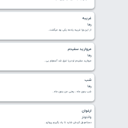
غریبه
رها
از این ورا غریبه یادمه یکی بود میگفت...
مروارید سفیدم
رها
مروارید سفیدم تو دریا غرق شد آسمونم بی...
شب
رها
شب بدون ماه ، یعنی‌ من بدون ماه...
ارغوان
وانتونز
دستامو ول کردش شاید تا یاد بگیرم پروازو...