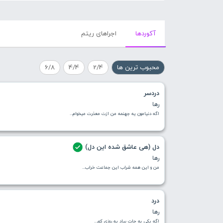
آکورد‌ها
اجراهای ریتم
محبوب ترین ها
2/4
4/4
6/8
دردسر
رها
اﮔﻪ دﻧﯿﺎﻣﻮن ﯾﻪ ﺟﻬﻨﻤﻪ ﻣﻦ ازت ﻣﻌﺬرت ﻣﯿﺨﻮام...
دل (هی عاشق شده این دل)
رها
من و این همه شراب این جماعت خراب...
درد
رها
اگه یکی به جات بیاد یه روزی کم...