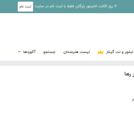
7 روز اکانت لامینور رایگان فقط با ثبت نام در سایت
ثبت نام
تبلچر و نت گیتار
لیست هنرمندان
جستجو
آکوردها
 رها