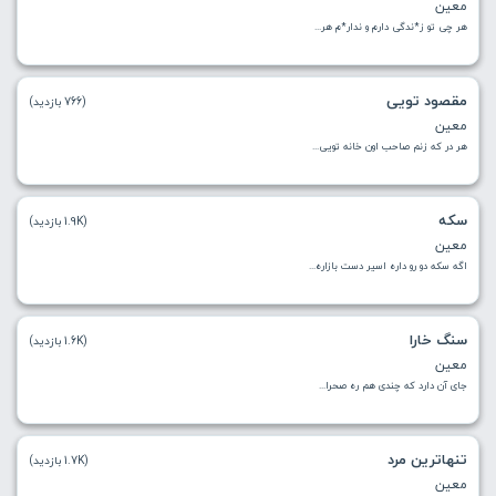
معین
هر چی تو ز*ندگی دارم و ندار*م هر...
مقصود تویی
(766 بازدید)
معین
هر در که زنم صاحب اون خانه تویی...
سکه
(1.9K بازدید)
معین
اگه سکه دو رو داره‌ اسیر دست بازاره...
سنگ خارا
(1.6K بازدید)
معین
جای آن دارد که چندی هم ره صحرا...
تنهاترین مرد
(1.7K بازدید)
معین