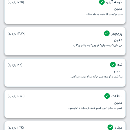
خونه آرزو
(17.1K بازدید)
معین
داری م*ی ری از خونه‌ ی آرزو جدا...
پریچهر
(24.7K بازدید)
معین
می خون*م به هوای* تو پری*چه چقدر خ*الیه...
ننه
(18K بازدید)
معین
پ*شت در*و ننداختی ن*نه ب*ا خوب و ب*دم...
ملاقات
(10.5K بازدید)
معین
قسم به عشق*مون قسم همه ش برات د*لواپسم...
میلاد
(11.2K بازدید)