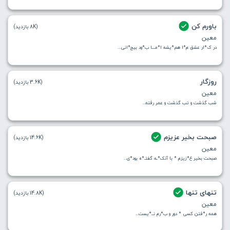
باورم کن
(8K بازدید)
معین
در ک*ار عشق م*ا هم*یشه ا*مـــا ب*ود بیج*انی...
روزگار
(3.6K بازدید)
معین
شب گذشت و تب گذشت و عمر رفته...
صبحت بخیر عزیزم
(14.6K بازدید)
معین
صبحت بخیر ع*زیزم * با آنک*ـه گفتـ*ه بود*ی...
تنهای تنها
(14.8K بازدید)
معین
همه ر*فتن کسی * دور و ب*رم نــ*یست...