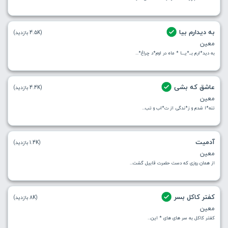
به دیدارم بیا
(4.5K بازدید)
معین
به دید*ارم بــ*یـــا * ماه در اوم*د چراغ*...
عاشق که بشی
(4.4K بازدید)
معین
تنه*ا شدم و ز*ندگی از ت*اب و تب...
آدمیت
(1.4K بازدید)
معین
از همان روزی که دست حضرت قابیل گشت...
کفتر کاکل بسر
(8K بازدید)
معین
کفتر کاکل به سر های های * این...