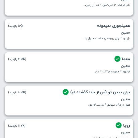
دلم گرفت ا*ز آس*مون * هم از زمین...
همینجوری نمیمونه
(5K بازدید)
معین
دل ای تنــهای ویرونه رو سقفت ســیل با...
معما
(21.5K بازدید)
معین
تن رود * همهمه ی آ*ب * من...
برای دیدن تو (من از خدا گذشته ام)
(10.5K بازدید)
معین
هنوز از ی*ار تنهایم * به دید*ار تو...
رویا
(11.7K بازدید)
معین
من از این * دنیا چی می* خوام...