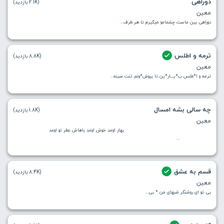
دوراهی
(2.1K بازدید)
معین
دوراهی بین ماست چشمامو میگیرم تا هر طرف...
ترمه و اطلس
(8.8K بازدید)
معین
ترمه و ا*طلس ب*یـــار*ین تا بپوش*ونم تنت سینه...
چه سالی بشه امسال
(1.8K بازدید)
معین
بهار اومد خوش اومد باهاش عطر تو اومد
...
قسم به عشق
(8.4K بازدید)
معین
بی تو ای روشنگر شبهای من * بی...