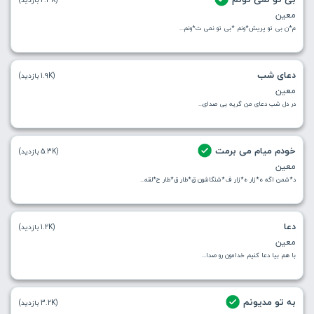
معین
م*ن بی تو پریش*ونم *بی تو نمی ت*ونم...
دعای شب
(1.9K بازدید)
معین
در دل شب دعای من گریه بی صدای...
خودم میام می برمت
(5.3K بازدید)
معین
د*شمن اگه ه*زار ه*زار ف*شنگاشون ق*طار ق*طار ح*لقه...
دعا
(1.2K بازدید)
معین
با هم بیا دعا کنیم‌ خدامون رو صدا...
به تو مدیونم
(3.2K بازدید)