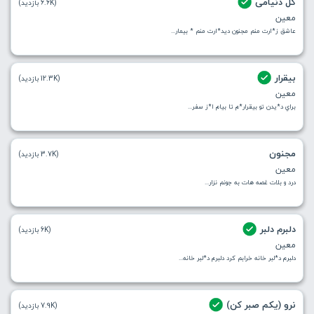
کل دنیامی
(6.6K بازدید)
معین
عاشق ز*ارت منم مجنون دید*ارت منم * بیمار...
بیقرار
(12.3K بازدید)
معین
براي د*يدن تو بيقرار*م تا بيام ا*ز سفر...
مجنون
(3.7K بازدید)
معین
درد و بلات غصه هات به جونم نزار...
دلبرم دلبر
(6K بازدید)
معین
دلبرم د*لبر خانه خرابم کرد دلبرم د*لبر خانه...
نرو (یکم صبر کن)
(7.9K بازدید)