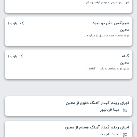
تنها ترین مردم به دوشم کوله باره غم...
هیچکس مثل تو نبود
(1.7K بازدید)
معین
دو تا چشمام همه جا دنبال تو میگرده...
گناه
(1.1K بازدید)
معین
پیش تو رو سیاهم‌ تو بگذر از گناهم...
اجرای ریتم گیتار آهنگ طلوع از معین
مینا قربانپور
اجرای ریتم گیتار آهنگ همدم از معین
وحید تاجیک