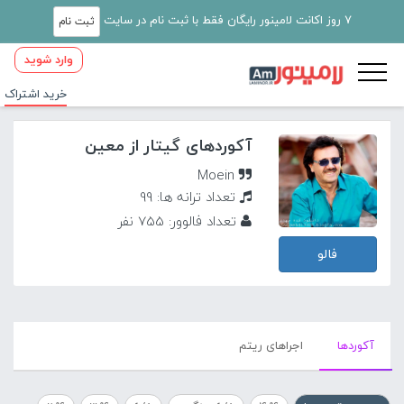
7 روز اکانت لامینور رایگان فقط با ثبت نام در سایت
ثبت نام
وارد شوید
خرید اشتراک
آکوردهای گیتار از معین
Moein
تعداد ترانه ها: 99
تعداد فالوور: 755 نفر
فالو
آکورد‌ها
اجراهای ریتم