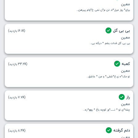
معین
برای* روز میل*اد تن م*ن نمی خ*وام پیرهن...
بی بی گل
(16.1K بازدید)
معین
بی بی گل فدات بشم * دیگه بی...
کعبه
(34.2K بازدید)
معین
تو مک*ه ی ع*شقی* و من * عاشق...
راز
(7.7K بازدید)
معین
چشا*ی تو * نــــــ*ور کوچه باغ * رووو*زه...
دلم گرفته
(8.4K بازدید)
معین