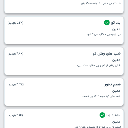
با ت*و می مانم ب*ا یادت ت*ا پای...
یاد تو
(5.2K بازدید)
معین
بی تو چه بی ت*ابم من * امید...
شب های رفتن تو
(4.9K بازدید)
معین
شبای رفتن تو شبای بی ستاره ست ببین...
قسم نخور
(3.2K بازدید)
معین
قسم نخور *به جونم * كه بی قسم...
خاطره ها
(4.1K بازدید)
معین
لحظه ه*ام پر شد*ه از دوست داشتن* تو...