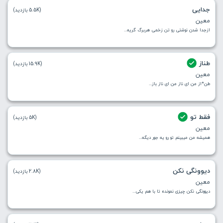
جدایی
(5.5K بازدید)
معین
ازجدا شدن نوشتی رو تن زخمی هربرگ گریه...
طناز
(15.9K بازدید)
معین
طن*از من ای ناز من ای ناز باز...
فقط تو
(5K بازدید)
معین
همیشه من میبینم تو رو یه جور دیگه...
دیوونگی نکن
(2.8K بازدید)
معین
دیوونگی نکن چیزی نمونده تا با هم یکی...