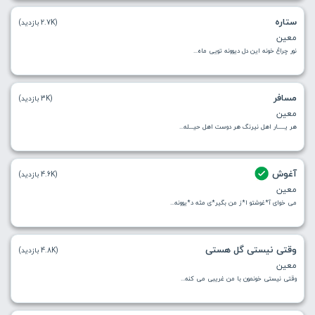
ستاره
(2.7K بازدید)
معین
نور چراغ خونه این دل دیوونه تویی ماه...
مسافر
(3K بازدید)
معین
هر یـــــار اهل نیرنگ هر دوست اهل حیـــله...
آغوش
(4.6K بازدید)
معین
می خوای آ*غوشتو ا*ز من بگیر*ی مثه د*یوونه...
وقتی نیستی گل هستی
(4.8K بازدید)
معین
وقتی نیستی خونمون با من غریبی می کنه...