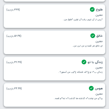
طلوع
(33K بازدید)
معین
*پس از آن غروب رفت*ن اولین *طلوع من...
خالق
(56.4K بازدید)
معین
ای خالق هر قصه ی من این من...
زندگی با تو
(32.3K بازدید)
معین
زندگی ب*ا تو چ*قد قشنگه خ*وب من آسمون*...
هوس
(34.4K بازدید)
معین
برا*ی من نوشت*ه گذشته ها گذشت*ه تما*م قصه...