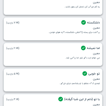
معین
یه کم ص*بر کن تحمل کن بمون شاید...
دلشکسته
(7.9K بازدید)
معین
پ*شت درای بسته ع*اشقی دلشكسته د*اره هوای خوندن...
اما نمیشه
(6.7K بازدید)
معین
مي خوام ازت د*ور شم اما ن*مي شه...
تو خوبی
(5.6K بازدید)
معین
اومدی ک*ه عشقو با تو بشناسم دنيای ش*ور...
با تو (دلم از این شبا گرفته)
(3.1K بازدید)
معین