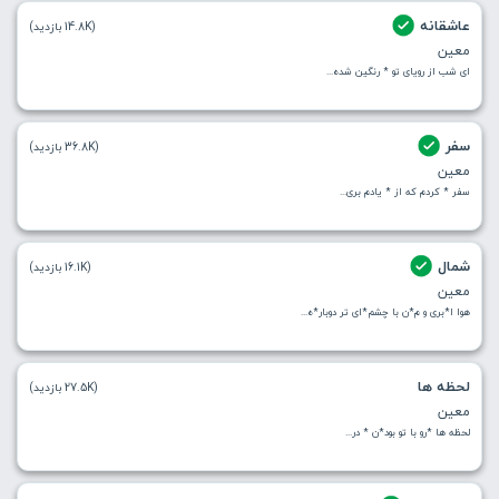
عاشقانه
(14.8K بازدید)
معین
ای شب از رویای تو * رنگین شده...
سفر
(36.8K بازدید)
معین
سفر * کردم که از * یادم بری...
شمال
(16.1K بازدید)
معین
هوا ا*بری و م*ن با چشم*ای تر دوبار*ه...
لحظه ها
(27.5K بازدید)
معین
لحظه ها *رو با تو بود*ن * در...