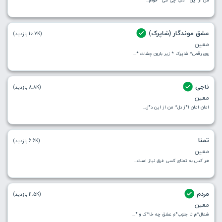
عشق موندگار (شاپرک)
(10.7K بازدید)
معین
روی رقص* شاپرک * زير بارون چشات *...
ناجی
(8.8K بازدید)
معین
امان امان ا*ز دل* من از این د*ل...
تمنا
(6.6K بازدید)
معین
هر کس به تمنای کسی غرق نیاز است...
مردم
(11.5K بازدید)
معین
شمال*م تا جنوب*م عشق چه خا*ک و *...