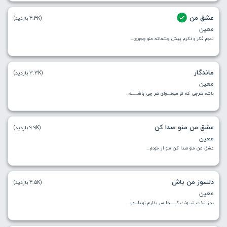
عشق من
(4.4K بازدید)
معین
تموم فکر و ذکرم پیش چشماته منو چجوری...
ماندگار
(3.3K بازدید)
معین
باشه هرچی که تو میخــــوای هر چی باشــــــه...
عشق من منو صدا کن
(9.9K بازدید)
معین
عشق من منو صدا کن منو از خودم...
دلسوز من باش
(4.5K بازدید)
معین
بجز تخت شـــونت کــــــجا سر بذارم تو دلسوز...