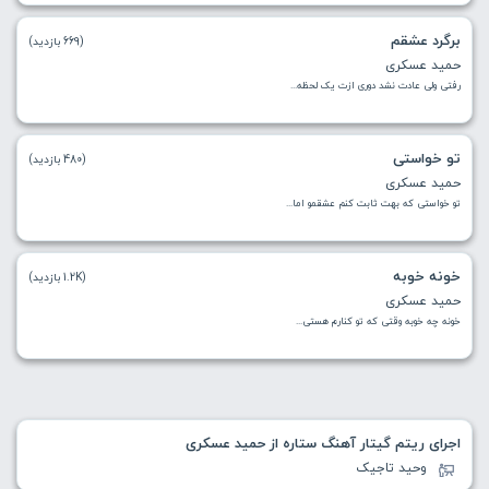
برگرد عشقم
(669 بازدید)
حمید عسکری
رفتی ولی عادت نشد‌ دوری ازت یک لحظه...
تو خواستی
(480 بازدید)
حمید عسکری
تو خواستی که بهت ثابت کنم عشقمو اما...
خونه خوبه
(1.2K بازدید)
حمید عسکری
خونه چه خوبه وقتی که تو کنارم هستی...
اجرای ریتم گیتار آهنگ ستاره از حمید عسکری
وحید تاجیک