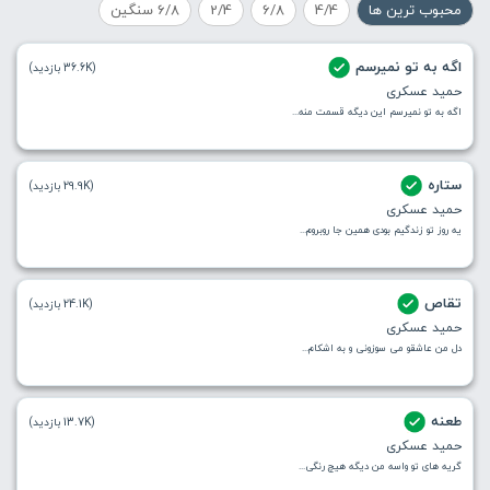
محبوب ترین ها
4/4
6/8
2/4
6/8 سنگین
اگه به تو نمیرسم
(36.6K بازدید)
حمید عسکری
اگه به تو نمیرسم این دیگه قسمت منه...
ستاره
(29.9K بازدید)
حمید عسکری
یه روز تو زندگیم بودی همین جا روبروم...
تقاص
(24.1K بازدید)
حمید عسکری
دل من عاشقو می سوزونی و به اشکام...
طعنه
(13.7K بازدید)
حمید عسکری
گریه های تو واسه من دیگه هیچ رنگی...