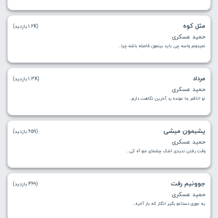
مثل کوه
(1.2K بازدید)
حمید عسکری
نمیدونم واسه چی باید بینمون فاصله باشه چرا...
مرداد
(1.3K بازدید)
حمید عسکری
تو اتاقم جا مونده رد ِآخرین نگاهت دارم...
پشیمون میشی
(659 بازدید)
حمید عسکری
وقت رفتن ندیدی اشک چشمای منو آه کی...
جوونیم رفت
(469 بازدید)
حمید عسکری
یه جوری دستامو بگیر انگار که بار آخره...