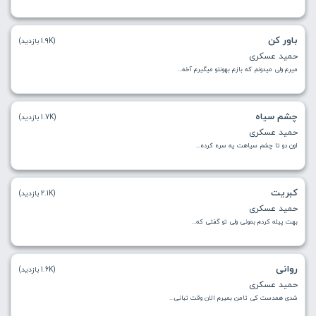
باور کن
(1.9K بازدید)
حمید عسکری
میرم ولی میدونم که بازم بهونتو میگیرم آخه...
چشم سیاه
(1.7K بازدید)
حمید عسکری
اون دو تا چشم سیاهت یه سره کرده...
كبريت
(2.1K بازدید)
حمید عسکری
بهت پیله کردم بمونی ولی تو گفتی که...
روانی
(1.6K بازدید)
حمید عسکری
شدی همدست کی تامن بمیرم الان وقت تبانی...