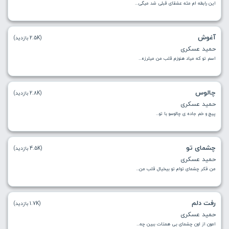
این رابطه ام مثه عشقای قبلی شد میگی...
آغوش
(2.5K بازدید)
حمید عسکری
اسم تو که میاد هنوزم قلب من میلرزه...
چالوس
(2.8K بازدید)
حمید عسکری
پیچ و خم جاده ی چالوسو با تو...
چشمای تو
(4.5K بازدید)
حمید عسکری
من فکر چشمای توام تو بیخیال قلب من...
رفت دلم
(1.7K بازدید)
حمید عسکری
امون از اون چشمای بی همتات ببین چه...