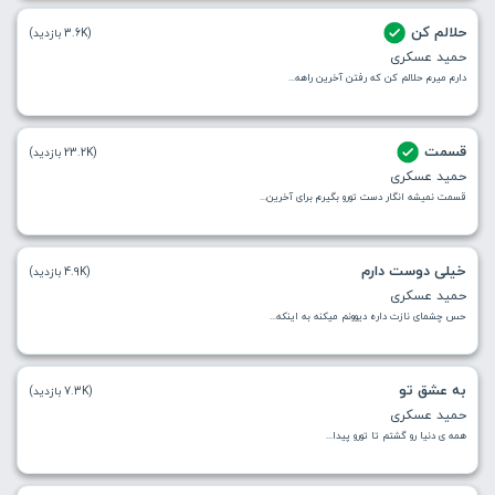
حلالم کن
(3.6K بازدید)
حمید عسکری
دارم میرم حلالم کن که رفتن آخرین راهه...
قسمت
(23.2K بازدید)
حمید عسکری
قسمت نمیشه انگار دست تورو بگیرم برای آخرین...
خیلی دوست دارم
(4.9K بازدید)
حمید عسکری
حس چشمای نازت داره دیوونم میکنه به اینکه...
به عشق تو
(7.3K بازدید)
حمید عسکری
همه ی دنیا رو گشتم تا تورو پیدا...