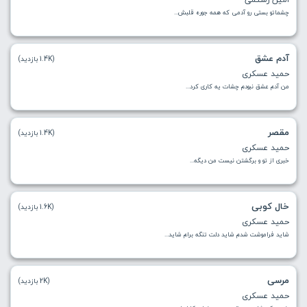
ﭼﺸﻤﺎﺗﻮ ﺑﺴﺘﻰ رو آدﻣﻰ ﻛﻪ‌ ﻫﻤﻪ ﺟﻮره ﻗﻠﺒﺶ...
آدم عشق
(1.4K بازدید)
حمید عسکری
من آدم عشق نبودم چشات یه کاری کرد...
مقصر
(1.4K بازدید)
حمید عسکری
خبری از تو و برگشتن نیست من دیگه...
خال کوبی
(1.6K بازدید)
حمید عسکری
شاید فراموشت شدم شاید دلت تنگه برام شاید...
مرسی
(2K بازدید)
حمید عسکری