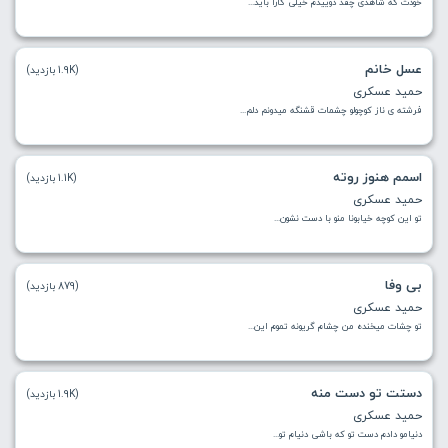
خودت که شاهدی چقد دوییدم خیلی کارا باید...
عسل خانم
(1.9K بازدید)
حمید عسکری
فرشته ی ناز کوچولو چشمات قشنگه میدونم دلم...
اسمم هنوز روته
(1.1K بازدید)
حمید عسکری
تو این کوچه خیابونا منو با دست نشون...
بی وفا
(879 بازدید)
حمید عسکری
تو چشات میخنده من چشام گریونه تموم این...
دستت تو دست منه
(1.9K بازدید)
حمید عسکری
دنیامو دادم دست تو که باشی دنیام تو...