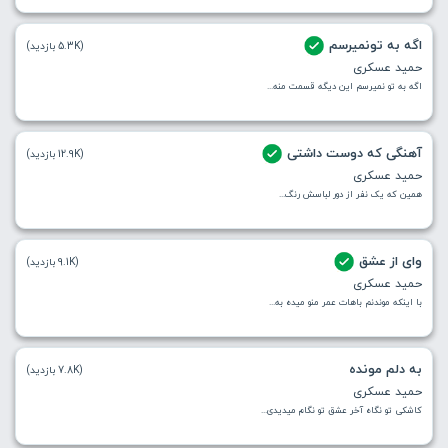
اگه به تونمیرسم
(5.3K بازدید)
حمید عسکری
اگه به تو نمیرسم این دیگه قسمت منه...
آهنگی که دوست داشتی
(12.9K بازدید)
حمید عسکری
همین که یک نفر از دور لباسش رنگ...
وای از عشق
(9.1K بازدید)
حمید عسکری
با اینکه موندنم باهات عمر منو میده به...
به دلم مونده
(7.8K بازدید)
حمید عسکری
کاشکی تو نگاه آخر عشق تو نگام میدیدی...