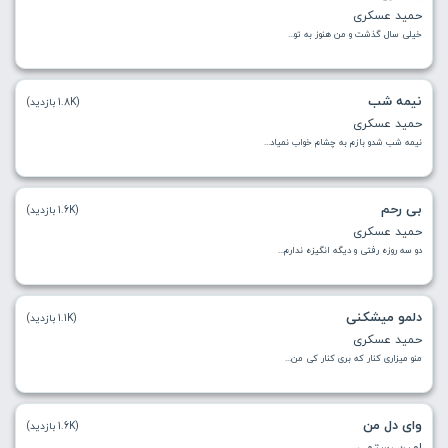
حمید عسکری
ﺧﻴﻠﻰ ﺳﺎل ﮔﺬﺷﺖ و ﻣﻦ ﻫﻨﻮز ﺑﻪ ﺗﻮ...
نیمه شب
(1.8K بازدید)
حمید عسکری
نیمه شب شدو بازم‌ به چشام خواب نمیاد...
بی رحم
(1.6K بازدید)
حمید عسکری
دو سه روزه رفتی و دیگه انگیزه ندارم...
دلمو میشکنی
(1.1K بازدید)
حمید عسکری
منو میزاری کنار که بری کنار کی من...
وای دل من
(1.6K بازدید)
امین رستمی