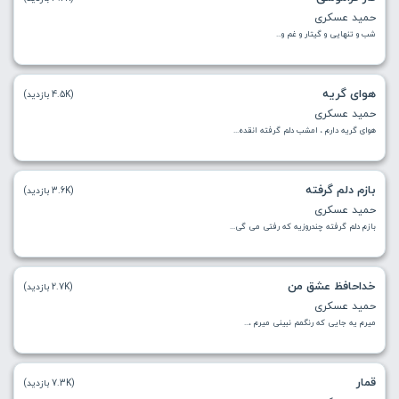
حمید عسکری
شب و تنهایی و گیتار و غم و...
هوای گریه
(4.5K بازدید)
حمید عسکری
هوای گریه دارم ، امشب دلم گرفته انقده...
بازم دلم گرفته
(3.6K بازدید)
حمید عسکری
بازم دلم گرفته چندروزیه که رفتی می گی...
خداحافظ عشق من
(2.7K بازدید)
حمید عسکری
میرم یه جایی که رنگمم نبینی میرم ،...
قمار
(7.3K بازدید)