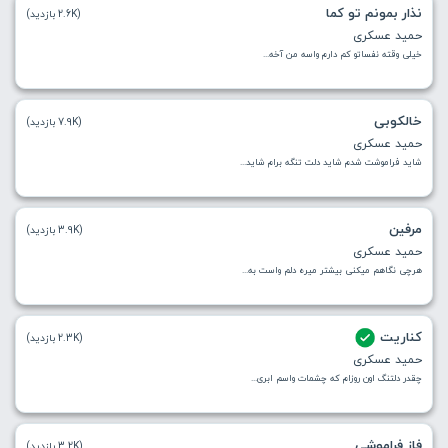
نذار بمونم تو کما
(2.6K بازدید)
حمید عسکری
خیلی وقته نفساتو کم دارم واسه من آخه...
خالکوبی
(7.9K بازدید)
حمید عسکری
شاید فراموشت شدم شاید دلت تنگه برام شاید...
مرفین
(3.9K بازدید)
حمید عسکری
هرچی نگاهم میکنی بیشتر میره دلم واست به...
کناریت
(2.3K بازدید)
حمید عسکری
چقدر دلتنگ اون روزام که چشمات واسم ابری...
فاز فراموشی
(3.2K بازدید)