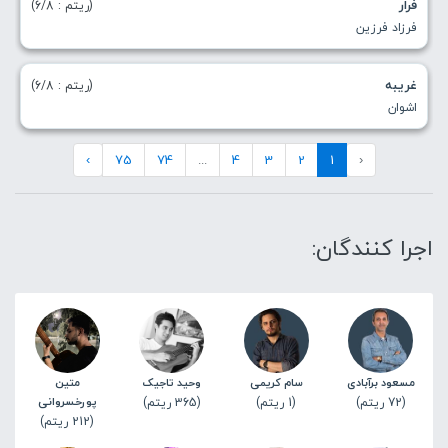
فرار
(ریتم : 6/8)
فرزاد فرزین
غریبه
(ریتم : 6/8)
اشوان
›
75
74
...
4
3
2
1
‹
اجرا کنندگان:
مسعود برآبادی
سام کریمی
وحید تاجیک
متین
(72 ریتم)
(1 ریتم)
(365 ریتم)
پورخسروانی
(212 ریتم)