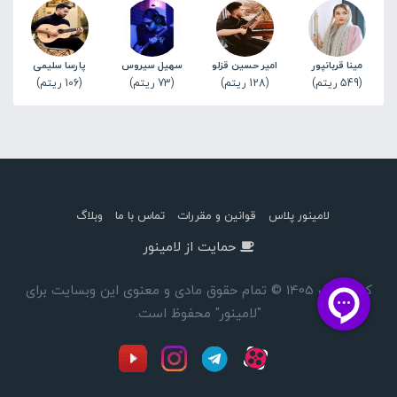
مینا قربانپور
امیر حسین قزلو
سهیل سیروس
پارسا سلیمی
(549 ریتم)
(128 ریتم)
(73 ریتم)
(106 ریتم)
لامینور پلاس
قوانین و مقررات
تماس با ما
وبلاگ
حمایت از لامینور
کپی رایت 1405 © تمام حقوق مادی و معنوی این وبسایت برای
"لامینور" محفوظ است.