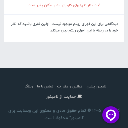
ثبت نظر تنها برای کاربران عضو امکان پذیر است
دیدگاهی برای این اجرای ریتم موجود نیست. اولین نفری باشید که نظر
خود را در رابطه با این اجرای ریتم بیان میکند!
لامینور پلاس
قوانین و مقررات
تماس با ما
وبلاگ
حمایت از لامینور
کپی رایت 1405 © تمام حقوق مادی و معنوی این وبسایت برای
"لامینور" محفوظ است.