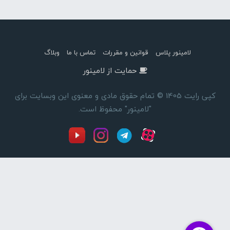
لامینور پلاس
قوانین و مقررات
تماس با ما
وبلاگ
حمایت از لامینور
کپی رایت 1405 © تمام حقوق مادی و معنوی این وبسایت برای
"لامینور" محفوظ است.