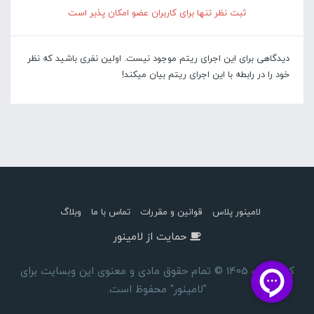
ثبت نظر تنها برای کاربران عضو امکان پذیر است
دیدگاهی برای این اجرای ریتم موجود نیست. اولین نفری باشید که نظر
خود را در رابطه با این اجرای ریتم بیان میکند!
لامینور پلاس
قوانین و مقررات
تماس با ما
وبلاگ
حمایت از لامینور
کپی رایت 1405 © تمام حقوق مادی و معنوی این وبسایت برای
"لامینور" محفوظ است.