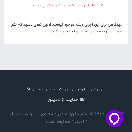
ثبت نظر تنها برای کاربران عضو امکان پذیر است
دیدگاهی برای این اجرای ریتم موجود نیست. اولین نفری باشید که نظر
خود را در رابطه با این اجرای ریتم بیان میکند!
لامینور پلاس
قوانین و مقررات
تماس با ما
وبلاگ
حمایت از لامینور
کپی رایت 1405 © تمام حقوق مادی و معنوی این وبسایت برای
"لامینور" محفوظ است.