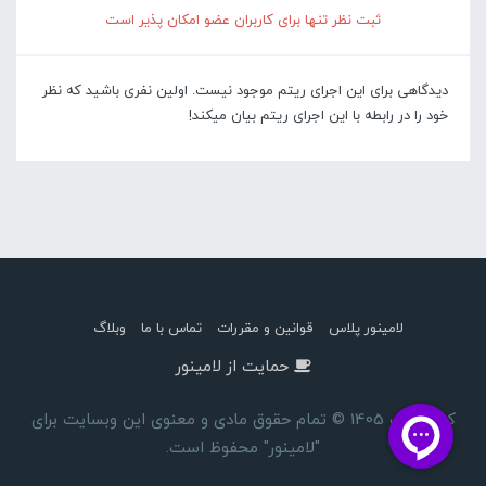
ثبت نظر تنها برای کاربران عضو امکان پذیر است
دیدگاهی برای این اجرای ریتم موجود نیست. اولین نفری باشید که نظر
خود را در رابطه با این اجرای ریتم بیان میکند!
لامینور پلاس
قوانین و مقررات
تماس با ما
وبلاگ
حمایت از لامینور
کپی رایت 1405 © تمام حقوق مادی و معنوی این وبسایت برای
"لامینور" محفوظ است.