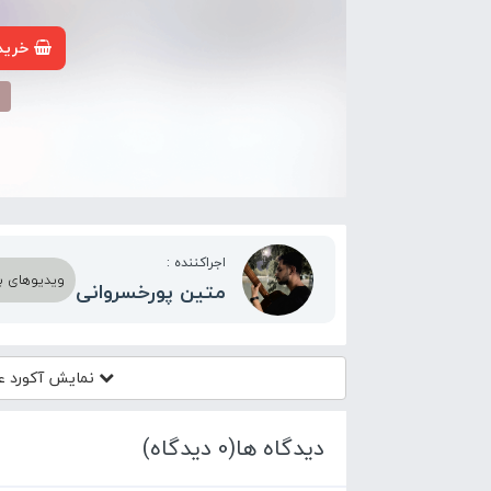
خرید 
م
اجراکننده :
ویدیوهای بیش
متین پورخسروانی
نمایش آکورد
عج
دیدگاه ها(0 دیدگاه)