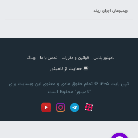
ویدیوهای اجرای ریتم
لامینور پلاس
قوانین و مقررات
تماس با ما
وبلاگ
حمایت از لامینور
کپی رایت 1405 © تمام حقوق مادی و معنوی این وبسایت برای
"لامینور" محفوظ است.