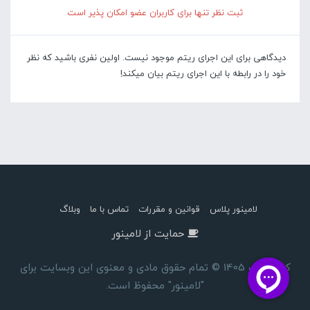
ثبت نظر تنها برای کاربران عضو امکان پذیر است
دیدگاهی برای این اجرای ریتم موجود نیست. اولین نفری باشید که نظر
خود را در رابطه با این اجرای ریتم بیان میکند!
لامینور پلاس
قوانین و مقررات
تماس با ما
وبلاگ
حمایت از لامینور
کپی رایت 1405 © تمام حقوق مادی و معنوی این وبسایت برای
"لامینور" محفوظ است.