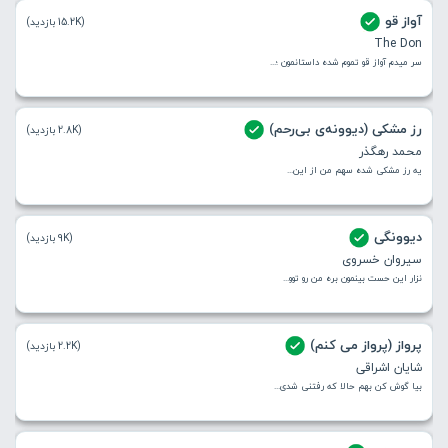
آواز قو
(15.2K بازدید)
The Don
سر میدم آواز قو تموم شده داستانمون ؛...
رز مشکی (دیوونه‌ی بی‌رحم)
(2.8K بازدید)
محمد رهگذر
یه رز مشکی شده سهم من از این...
دیوونگی
(9K بازدید)
سیروان خسروی
نزار این حست بینمون بره من رو توو...
پرواز (ﭘﺮواز ﻣﻰ ﻛﻨﻢ)
(2.2K بازدید)
شایان اشراقی
ﺑﻴﺎ ﮔﻮش ﻛﻦ ﺑﻬﻢ ﺣﺎﻟﺎ ﻛﻪ رﻓﺘﻨﻰ ﺷﺪی...