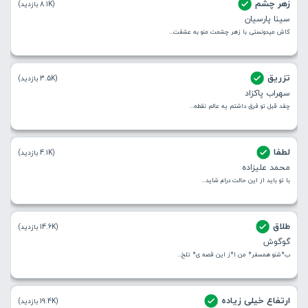
زهر چشم
(8.1K بازدید)
سینا پارسیان
کاش میدونستی با زهر چشمت منو به عشقت...
تزریق
(3.5K بازدید)
سهراب پاکزاد
چقد قبل تو فرق داشتم یه عالم نقطه...
لطفا
(4.1K بازدید)
محمد علیزاده
با تو باید از این حالت درام شاید...
طلاق
(14.6K بازدید)
گوگوش
ب*شنو همسفر* من ا*ز این قصه ی* تلخ...
ارتفاع خیلی زیاده
(19.4K بازدید)