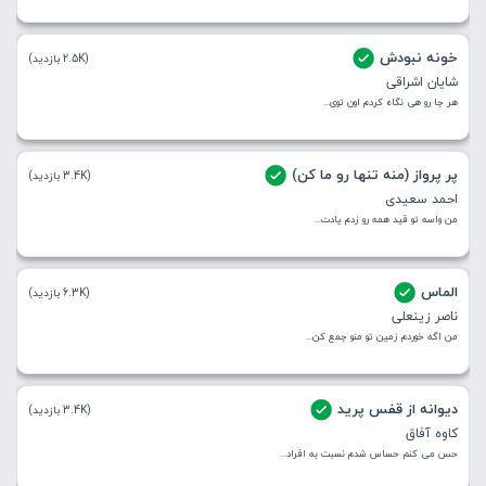
خونه نبودش
(2.5K بازدید)
شایان اشراقی
هر جا رو هی نگاه کردم اون توی...
پر پرواز (منه تنها رو ما کن)
(3.4K بازدید)
احمد سعیدی
من واسه تو قید همه رو زدم یادت...
الماس
(6.3K بازدید)
ناصر زینعلی
من اگه خوردم زمین تو منو جمع کن...
دیوانه از قفس پرید
(3.4K بازدید)
کاوه آفاق
حس می کنم حساس شدم نسبت به افراد...