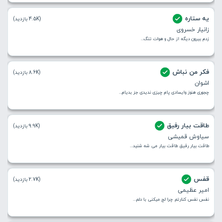
یه ستاره
(4.5K بازدید)
زانیار خسروی
زدم بیرون دیگه از حال و هوات تنگ...
فکر من نباش
(8.6K بازدید)
اشوان
چجوری هنوز وایسادی پام چیزی ندیدی جز بدیام...
طاقت بیار رفیق
(9.9K بازدید)
سیاوش قمیشی
طاقت بیار رفیق طاقت بیار می شه شنید...
قفس
(2.7K بازدید)
امیر عظیمی
نفس نفس کنارتم چرا لج میکنی با دلم...