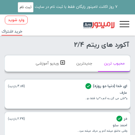
7 روز اکانت لامینور رایگان فقط با ثبت نام در سایت
ثبت نام
وارد شوید
خرید اشتراک
آکورد های ریتم 2/4
محبوب ترین
جدیدترین
ویدیو آموزشی
ای خدا (دنیا دو روزه)
(4.8K بازدید)
عارف
و*قتی می گن به آدم د*نیا فقط دو...
در
(2.3K بازدید)
احمد سلو
وقتی عاشق میشه آدم پر حرف میشه سرد...