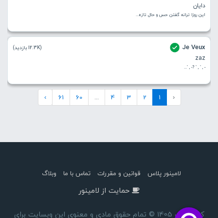
دایان
این روزا ترانه گفتن حس و حال تازه...
Je Veux
(12.3K بازدید)
zaz
- , ’ , ’ ?- , ’...
›
61
60
...
4
3
2
1
‹
لامینور پلاس
قوانین و مقررات
تماس با ما
وبلاگ
حمایت از لامینور
کپی رایت 1405 © تمام حقوق مادی و معنوی این وبسایت برای