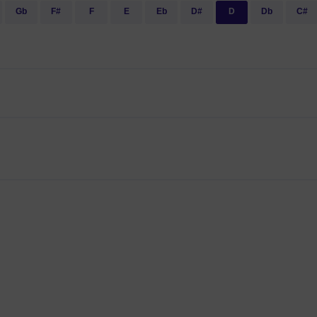
Gb
F#
F
E
Eb
D#
D
Db
C#