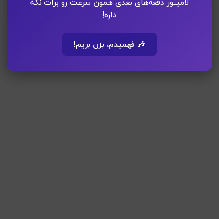
لامینور دفعه‌های بعدی همون سرعت رو برات نگه
داره!
🎶 فهمیدم، بزن بریم!