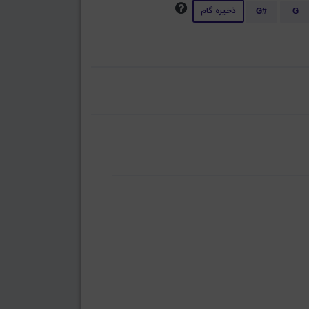
ذخیره گام
G#
G