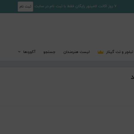
7 روز اکانت لامینور رایگان فقط با ثبت نام در سایت
ثبت نام
تبلچر و نت گیتار
لیست هنرمندان
جستجو
آکوردها