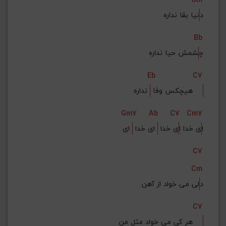
د
نیا بقا نداره
Bb
چ
شمش حیا نداره
Eb
C7
 نداره    
هیچکس وفا 
Gm7
Ab
C7
Cm7
ا
ی خدا ا
ی خدا 
 ای خدا 
 ای
C7
Cm
د
لی می خواد از آهن
C7
هر کی می خواد مثل من    