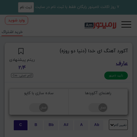
7 روز اکانت لامینور رایگان فقط با ثبت نام در سایت
ثبت نام
وارد شوید
خرید اشتراک
آکورد آهنگ ای خدا (دنیا دو روزه)
ریتم پیشنهادی
عارف
2/4
گام اصلی: Cm
تأیید لامینور
راهنمای آکوردها
ساده سازی با کاپو
تغییر گام
C
B
Bb
A#
A
Ab
E
Eb
D#
D
Db
C#