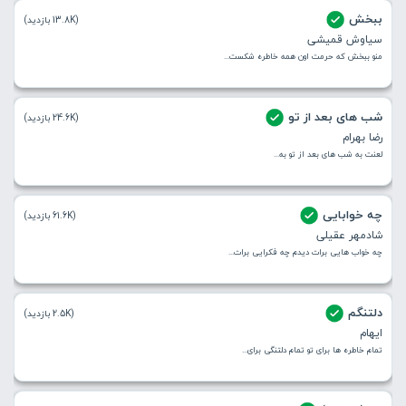
ببخش
(13.8K بازدید)
سیاوش قمیشی
منو ببخش که حرمت اون همه خاطره شکست...
شب های بعد از تو
(24.6K بازدید)
رضا بهرام
لعنت به شب های بعد از تو به...
چه خوابایی
(61.6K بازدید)
شادمهر عقیلی
چه خواب هایی برات دیدم چه فکرایی برات...
دلتنگم
(2.5K بازدید)
ایهام
تمام خاطره ها برای تو تمام دلتنگی برای...