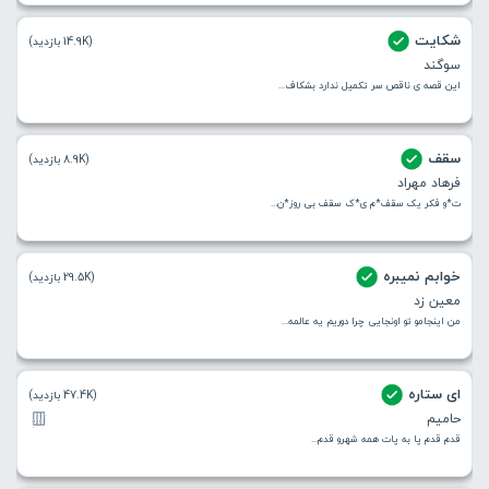
شکایت
(14.9K بازدید)
سوگند
این قصه ی ناقص سر تکمیل ندارد بشکاف...
سقف
(8.9K بازدید)
فرهاد مهراد
ت*و فکر یک سقف*م ی*ک سقف بی روز*ن...
خوابم نمیبره
(29.5K بازدید)
معین زد
من اینجامو تو اونجایی چرا دوریم یه عالمه...
ای ستاره
(47.4K بازدید)
حامیم
قدم قدم پا به پات همه شهرو قدم...