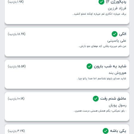
ردپا(ورژن 2)
(1.9K بازدید)
فرزاد فرزین
برف میباره انگاری غم میباره اونکه غمتو کشید...
الکی
(18.6K بازدید)
علی یاسینی
من دلم میریزه وقتی که موهای منو نازش...
شاید یه شب بارون
(15.5K بازدید)
هوروش بند
شاید صدای بارونو نشناسم اما صدا پاتو چرا...
عاشق شدم رفت
(10.1K بازدید)
رسول پویان
: باور نمیکنی؛ بگم همش هستی درست همین...
یکی باشه
(3.2K بازدید)