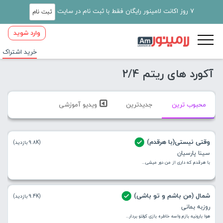
7 روز اکانت لامینور رایگان فقط با ثبت نام در سایت
ثبت نام
وارد شوید
خرید اشتراک
آکورد های ریتم 2/4
محبوب ترین
جدیدترین
ویدیو آموزشی
وقتی نیستی(با هرقدم)
(9.8K بازدید)
سینا پارسیان
با هرقدم که داری از من دور میشی...
شمال (من باشم و تو باشی)
(9.4K بازدید)
روزبه بمانی
هوا بارونیه بازم واسه خاطره بازی کولتو بردار...