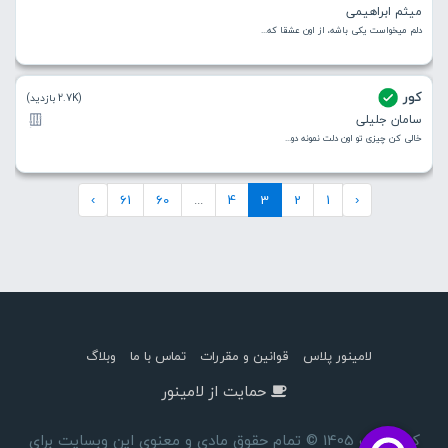
میثم ابراهیمی
دلم میخواست یکی باشه، از اون عشقا که...
کور
(2.7K بازدید)
سامان جلیلی
خالی کن چیزی تو اون دلت نمونه دو...
›
61
60
...
4
3
2
1
‹
لامینور پلاس
قوانین و مقررات
تماس با ما
وبلاگ
حمایت از لامینور
کپی رایت 1405 © تمام حقوق مادی و معنوی این وبسایت برای