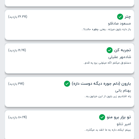
چتر
(26.3K بازدید)
مسعود صادقلو
باز داره بارون میزنه ، یعنی چطوره حالت؟...
تجربه کن
(19.6K بازدید)
شادمهر عقیلی
دستتو ول میکنم اگه میتونی برو یه قدم...
بارون (دلم جوره دیگه دوست داره)
(29K بازدید)
بهنام بانی
راه افتادیم زیر بارون از این خیابون به...
تو بزار برو منو
(80.2K بازدید)
امیر تتلو
ببینم اینکه، داره به ما انقد بد میگذره...