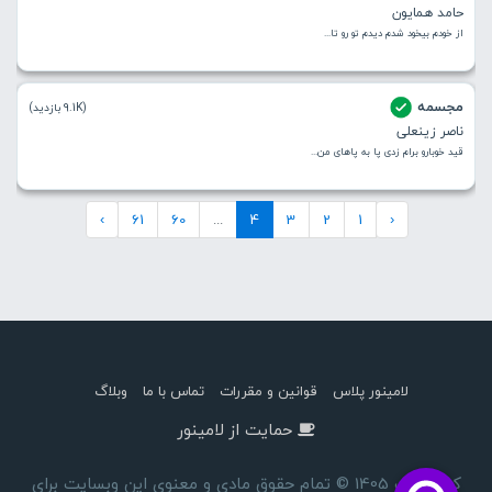
حامد همایون
از خودم بیخود شدم دیدم تو رو تا...
مجسمه
(9.1K بازدید)
ناصر زینعلی
قید خوبارو برام زدی پا به پاهای من...
›
61
60
...
4
3
2
1
‹
لامینور پلاس
قوانین و مقررات
تماس با ما
وبلاگ
حمایت از لامینور
کپی رایت 1405 © تمام حقوق مادی و معنوی این وبسایت برای