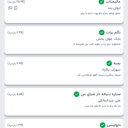
عالیجناب
(25.6K بازدید)
ایوان بند
عشق چشم بسته دلو بهت دادم با پای...
نگم برات
(2.4K بازدید)
بابک جهان بخش
عاشقونه اینو یادت بمونه قلب من همیشه با...
بمبه
(9.9K بازدید)
سهراب پاکزاد
میشه سنگین و بسته گلوم تو وقتایی که...
ستاره دنباله دار شبای من
(5.5K بازدید)
علی عبدالمالکی
باز دلو زدم به دریا قایقم تو دست...
دلواپسی
(1.3K بازدید)