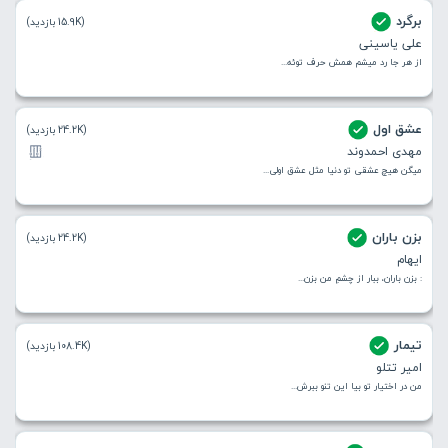
برگرد
(15.9K بازدید)
علی یاسینی
از هر جا رد میشم همش حرف توئه...
عشق اول
(24.2K بازدید)
مهدی احمدوند
میگن هیچ عشقی تو دنیا مثل عشق اولی...
بزن باران
(24.2K بازدید)
ایهام
: بزن باران، ببار از چشمِ من بزن...
تیمار
(108.4K بازدید)
امیر تتلو
من در اختیار تو بیا این تنو ببرش...