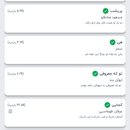
پریشب
(5.4K بازدید)
مسعود صادقلو
یه بار تو عمرت فکر منم باش فکر...
هی
(3.6K بازدید)
سحر
یکی یه دونه ای چراغ این خونه ای...
تو که معروفی
(8.2K بازدید)
ایوان بند
: تو که معروفی به دیوونگی مثله خودم...
کجایی
(42.5K بازدید)
عرفان طهماسبی
آسمان تاریک و شب تاریک و من تاریک...