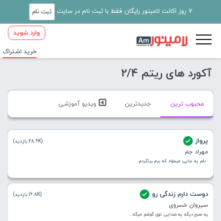
7 روز اکانت لامینور رایگان فقط با ثبت نام در سایت
ثبت نام
وارد شوید
خرید اشتراک
آکورد های ریتم 2/4
محبوب ترین
جدیدترین
ویدیو آموزشی
پرواز
(28.6K بازدید)
مهراد جم
: دلم یه جایی میخواد که برم برنگردم...
دوست دارم زندگی رو
(16.8K بازدید)
سیروان خسروی
یه صبح دیگه یه صدایی توی گوشم میگه...