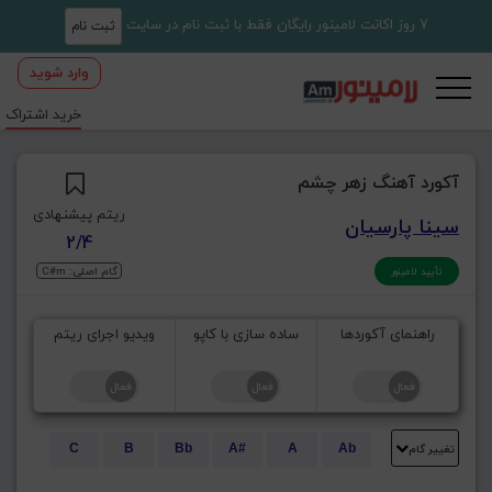
7 روز اکانت لامینور رایگان فقط با ثبت نام در سایت
ثبت نام
وارد شوید
خرید اشتراک
آکورد آهنگ زهر چشم
ریتم پیشنهادی
سینا پارسیان
2/4
گام اصلی: C#m
تأیید لامینور
راهنمای آکوردها
ساده سازی با کاپو
ویدیو اجرای ریتم
تغییر گام
C
B
Bb
A#
A
Ab
E
Eb
D#
D
Db
C#