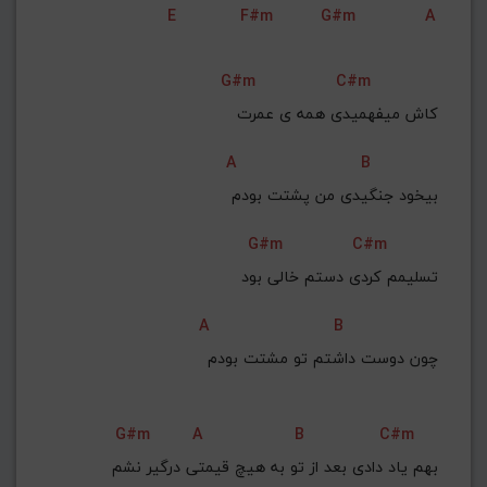
E
F#m
G#m
A
G#m
C#m
کاش میفهمیدی همه ی عمرت
A
B
بیخود جنگیدی من پشتت بودم
G#m
C#m
تسلیمم کردی دستم خالی بود
A
B
چون دوست داشتم تو مشتت بودم
G#m
A
B
C#m
بهم یاد دادی بعد از تو به هیچ قیمتی درگیر نشم