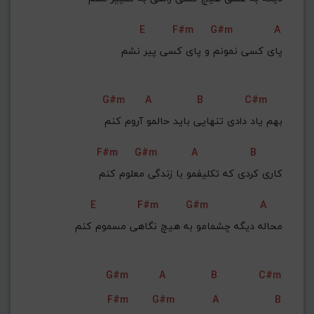
E
F#m
G#m
A
پای کسی نمونم و پای کسی پیر نشم
G#m
A
B
C#m
بهم یاد دادی تنهایی باید حالمو آروم کنم
F#m
G#m
A
B
کاری کردی که تکلیفمو با زندگی معلوم کنم
E
F#m
G#m
A
محاله دیگه چشمامو به هیچ نگاهی مسموم کنم
G#m
A
B
C#m
F#m
G#m
A
B