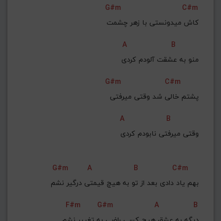
G#m
C#m
G#
G
Gb
F#
F
کاش میدونستی با زهر چشمت
ذخیره گام
A
B
منو به عشقت آلودم کردی
G#m
C#m
پشتم خالی شد وقتی میرفتی
A
B
وقتی میرفتی نابودم کردی
G#m
A
B
C#m
بهم یاد دادی بعد از تو به هیچ قیمتی درگیر نشم
F#m
G#m
A
B
دیگه به عشق هیچ کسی راضی به تغییر نشم