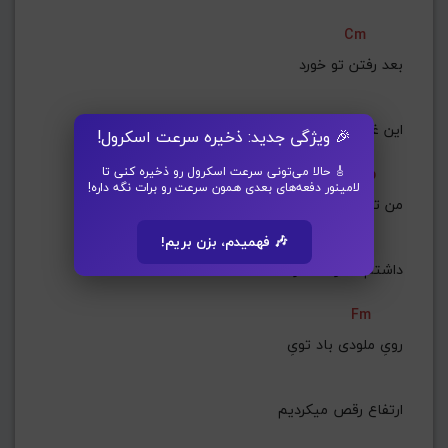
Cm
بعد رفتن تو خورد
 این غروب به نامت
🎉 ویژگی جدید: ذخیره سرعت اسکرول!
🎸 حالا می‌تونی سرعت اسکرول رو ذخیره کنی تا
Eb
لامینور دفعه‌های بعدی همون سرعت رو برات نگه داره!
من ترس رو دوست
🎶 فهمیدم، بزن بریم!
 داشتم سقوط کنارت ؛
Fm
 رویِ ملودی باد تویِ
 ارتفاع رقص میکردیم