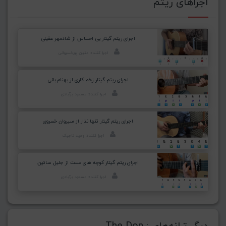
اجراهای ریتم
اجرای ریتم گیتار بی احساس از شادمهر عقیلی
اجرا کننده: متین پورخسروانی
اجرای ریتم گیتار زخم کاری از بهنام بانی
اجرا کننده: مسعود برآبادی
اجرای ریتم گیتار تنها نذار از سیروان خسروی
اجرا کننده: وحید تاجیک
اجرای ریتم گیتار کوچه های مست از جلیل سائین
اجرا کننده: مسعود برآبادی
دیگر ترانه‌های : The Don