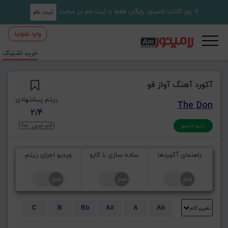
7 روز اکانت لامینور رایگان فقط با ثبت نام در سایت
ثبت نام
وارد شوید
خرید اشتراک
آکورد آهنگ آواز قو
ریتم پیشنهادی
The Don
2/4
گام اصلی: Fm
تأیید لامینور
راهنمای آکوردها
ساده سازی با کاپو
ویدیو اجرای ریتم
تغییر گام
C
B
Bb
A#
A
Ab
E
Eb
D#
D
Db
C#