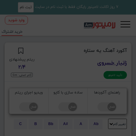
7 روز اکانت لامینور رایگان فقط با ثبت نام در سایت
ثبت نام
وارد شوید
خرید اشتراک
آکورد آهنگ یه ستاره
ریتم پیشنهادی
زانیار خسروی
2/4
گام اصلی: Gm
تأیید لامینور
راهنمای آکوردها
ساده سازی با کاپو
ویدیو اجرای ریتم
تغییر گام
C
B
Bb
A#
A
Ab
E
Eb
D#
D
Db
C#