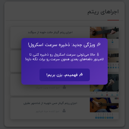
اجراهای ریتم
اجرای ریتم گیتار حالت خوبه از سوگند
اجرا کننده: مسعود برآبادی
🎉 ویژگی جدید: ذخیره سرعت اسکرول!
🎸 حالا می‌تونی سرعت اسکرول رو ذخیره کنی تا
اجرای ریتم گیتار علامت سوال از شادمهر عقیلی
لامینور دفعه‌های بعدی همون سرعت رو برات نگه داره!
اجرا کننده: مسعود برآبادی
🎶 فهمیدم، بزن بریم!
اجرای ریتم گیتار برای از شروین حاجی پور
اجرا کننده: وحید تاجیک
اجرای ریتم گیتار حس خوبیه از شادمهر عقیلی
اجرا کننده: مینا قربانپور